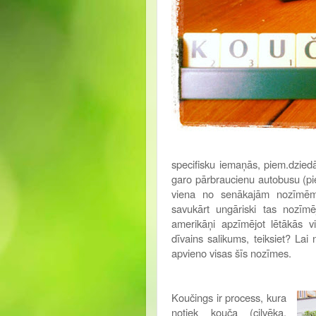
specifisku iemaņās, piem.dziedāš
garo pārbraucienu autobusu (pi
viena no senākajām nozīmēm 
savukārt ungāriski tas nozīmē
amerikāņi apzīmējot lētākās vi
dīvains salikums, teiksiet? La
apvieno visas šīs nozīmes.
Koučings ir process, kura
notiek kouča (cilvēka,