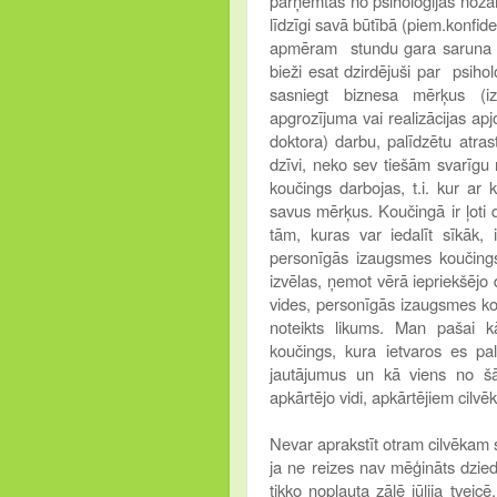
pārņemtas no psiholoģijas nozare
līdzīgi savā būtībā (piem.konfide
apmēram stundu gara saruna ka
bieži esat dzirdējuši par psihol
sasniegt biznesa mērķus (iz
apgrozījuma vai realizācijas apj
doktora) darbu, palīdzētu atra
dzīvi, neko sev tiešām svarīgu
koučings darbojas, t.i. kur ar 
savus mērķus. Koučingā ir ļoti d
tām, kuras var iedalīt sīkāk, 
personīgās izaugsmes koučing
izvēlas, ņemot vērā iepriekšējo
vides, personīgās izaugsmes kou
noteikts likums. Man pašai 
koučings, kura ietvaros es pal
jautājumus un kā viens no šād
apkārtējo vidi, apkārtējiem cilv
Nevar aprakstīt otram cilvēkam 
ja ne reizes nav mēģināts dzied
tikko nopļauta zālē jūlija tveic