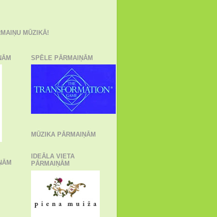
MAIŅU MŪZIKĀ!
ŅĀM
SPĒLE PĀRMAIŅĀM
MŪZIKA PĀRMAIŅĀM
IDEĀLA VIETA
ŅĀM
PĀRMAIŅĀM