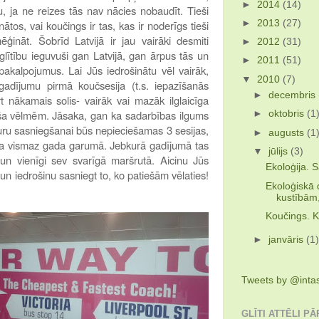
►
2014
(14)
 ja ne reizes tās nav nācies nobaudīt. Tieši
nātos, vai koučings ir tas, kas ir noderīgs tieši
►
2013
(27)
ģināt. Šobrīd Latvijā ir jau vairāki desmiti
►
2012
(31)
glītību ieguvuši gan Latvijā, gan ārpus tās un
►
2011
(51)
pakalpojumus. Lai Jūs iedrošinātu vēl vairāk,
▼
2010
(7)
gadījumu pirmā koučsesija (t.s. iepazīšanās
►
decembris
t nākamais solis- vairāk vai mazāk ilglaicīga
ša vēlmēm. Jāsaka, gan ka sadarbības ilgums
►
oktobris
(1
kuru sasniegšanai būs nepieciešamas 3 sesijas,
►
augusts
(1
ama vismaz gada garumā. Jebkurā gadījumā tas
▼
jūlijs
(3)
 un vienīgi sev svarīgā maršrutā. Aicinu Jūs
Ekoloģija. S
un iedrošinu sasniegt to, ko patiešām vēlaties!
Ekoloģiskā 
kustībām,
Koučings. K
►
janvāris
(1
Tweets by @inta
GLĪTI ATTĒLI P