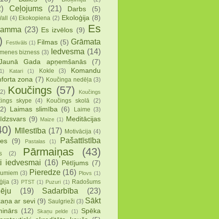
)
Ceļojums
(21)
Darbs
(5)
Ekoloģija
(8)
all
(4)
Ekokopiena
(2)
Es
ramma
(23)
Es izvēlos
(9)
)
Grāmata
Filmas
(5)
Festivāls
(1)
Iedvesma
(14)
menes bizness
(3)
Jaunā Gada apņemšanās
(7)
Komandu
Kokle
(3)
1)
Katari
(1)
forta zona
(7)
Koučinga nedēļa
(3)
Koučings
(57)
(2)
Koučings
ings skype
(4)
Koučings skolā
(2)
2)
Laimas slimība
(6)
Laime
(3)
īdzsvars
(9)
Meditācijas
Maize
(1)
40)
Mīlestība
(17)
Motivācija
(4)
Pašattīstība
ies
(9)
Pastalas
(1)
Pārmaiņas
(43)
s
(2)
i iedvesmai
(16)
Pētījums
(7)
Pieredze
(16)
mumiem
(3)
Plovs
(1)
ģija
(3)
Radošums
PTST
(1)
Puzuri
(1)
ēju
(19)
Sadarbība
(23)
Sākt
aņa ar sevi
(9)
Saulgrieži
(3)
inārs
(12)
Spēka
Skaņu pelde
(1)