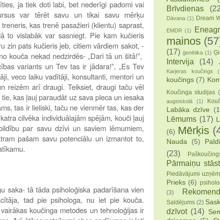
ies, ja tiek doti labi, bet nederīgi padomi vai
Brīvdienas
(22
esursus var tērēt savu un tikai savu mērķu
Dream W
Dāvana
(1)
treneris, kas trenē pasažieri (klientu) saprast,
Eneag
EMDR
(1)
dā to vislabāk var sasniegt. Pie kam kučieris
mainos
(57
u zin pats kučieris jeb, citiem vārdiem sakot, -
(17)
Ģi
ģenētika
(1)
o kouča nekad nedzirdēs- „Dari tā un šitā!”,
Intervija
(14)
cības variants un Tev tas ir jādara!”, „Es Tev
Karjeras koučings
(
āji, veco laiku vadītāji, konsultanti, mentori un
koučings
(7)
Kom
, un reizēm arī draugi. Teiksiet, draugi taču vēl
Koučinga studijas
a, tie, kas ļauj paraudāt uz sava pleca un iesaka
Kouč
augstskolā
(1)
s, tas ir lieliski, taču ne vienmēr tas, kas der
Labāka dzīve
(1
 katra cilvēka individuālajām spējām, kouči ļauj
Lēmums
(17)
L
bildību par savu dzīvi un saviem lēmumiem,
Mērķis
(
(6)
katram pašam savu potenciālu un izmantot to,
Nauda
(5)
Pald
atīkamu.
(23)
Paškoučing
Pārmaiņu stāst
Piedāvājumi uzņē
Prieks
(6)
psiholo
gu saka- tā tāda psiholoģiska padarīšana vien
Rekomend
(3)
ācītāja, tad pie psihologa, nu iet pie kouča.
Sask
Saldējums
(2)
 vairākas koučinga metodes un tehnoloģijas ir
dzīvot
(14)
Sem