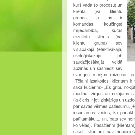
kurš vada šo procesu) un
klienta (vai klientu
grupas, ja tas ir
komandas koučings)
mijiedarbība, kuras
rezultātā klients (vai
klientu grupa) sev
vislabākajā (efektīvākajā,
ekoloģiskākajā jeb
saudzējošākajā) veidā
apzinās un sasniedz sev
svarīgos mērķus (biznesā, per
Tēlaini izsakoties- klientam ir
saka kučierim:- „Es gribu nokļū
mudināt zirgus un ceļojums sāk
(kučieris ir ļoti ziņkārīgs un u
par savas vēlmes patiesumu, jē
iespējamos veidus, kā panākt 
patīkamāku.... un, pats sev nema
ko vēlas). Pasažierim (klientam
sakot, klientam nav nepieci