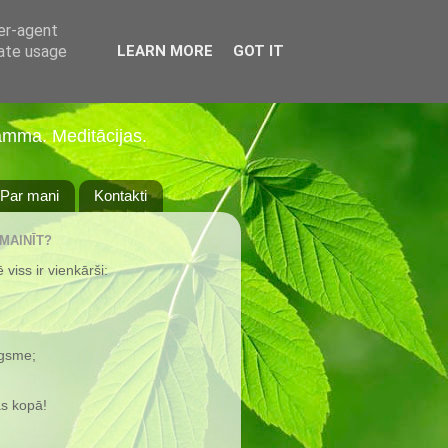
ser-agent
rate usage
LEARN MORE
GOT IT
amma. Meditācijas.
Par mani
Kontakti
 MAINĪT?
viss ir vienkārši:
ugsme;
s kopā!