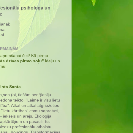
fesionālu psihologa un
u:
šanai;
nai;
ai.
ĀRMAIŅĀM!
 saņemšanai šeit! Kā pirmo
kās dzīves pirmo soļu"
ideju un
umu!
Inta Santa
,sen (oi, tiešām sen!)lasīju
iedoņa teikto: "Laime ir visu lietu
tība". Atkal un atkal atgriežoties
 "lietu kārtības" esmu sapratusi,
s- iekšējs un ārējs. Ekoloģija
 apkārtējiem un pasauli. Es
iedzu profesionālu atbalstu
anai. Koučings, Transformācijas