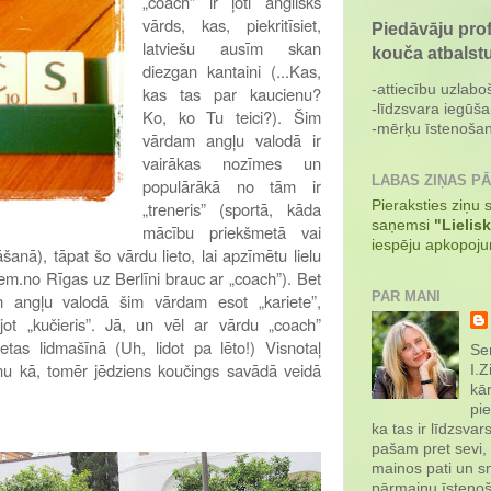
„coach” ir ļoti anglisks
vārds, kas, piekritīsiet,
Piedāvāju pro
latviešu ausīm skan
kouča atbalst
diezgan kantaini (...Kas,
-attiecību uzlabo
kas tas par kaucienu?
-līdzsvara iegūša
Ko, ko Tu teici?). Šim
-mērķu īstenošan
vārdam angļu valodā ir
vairākas nozīmes un
LABAS ZIŅAS P
populārākā no tām ir
Pieraksties ziņu
„treneris” (sportā, kāda
saņemsi
"Lielis
mācību priekšmetā vai
iespēju apkopoj
anā), tāpat šo vārdu lieto, lai apzīmētu lielu
em.no Rīgas uz Berlīni brauc ar „coach”). Bet
PAR MANI
angļu valodā šim vārdam esot „kariete”,
jot „kučieris”. Jā, un vēl ar vārdu „coach”
etas lidmašīnā (Uh, lidot pa lēto!) Visnotaļ
Sen
i nu kā, tomēr jēdziens koučings savādā veidā
I.Z
kār
pie
ka tas ir līdzsvar
pašam pret sevi,
mainos pati un sn
pārmaiņu īstenoš