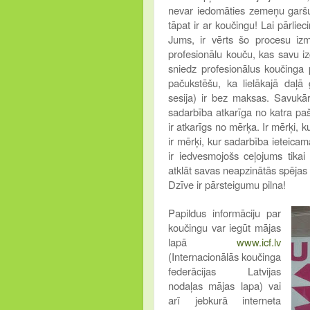
nevar iedomāties zemeņu garšu,
tāpat ir ar koučingu! Lai pārlieci
Jums, ir vērts šo procesu izmē
profesionālu kouču, kas savu iz
sniedz profesionālus koučinga 
pačukstēšu, ka lielākajā daļā 
sesija) ir bez maksas. Savukār
sadarbība atkarīga no katra pa
ir atkarīgs no mērķa. Ir mērķi, 
ir mērķi, kur sadarbība ieteic
ir iedvesmojošs ceļojums tikai
atklāt savas neapzinātās spējas 
Dzīve ir pārsteigumu pilna!
Papildus informāciju par
koučingu var iegūt mājas
lapā
www.icf.lv
(Internacionālās koučinga
federācijas Latvijas
nodaļas mājas lapa) vai
arī jebkurā interneta