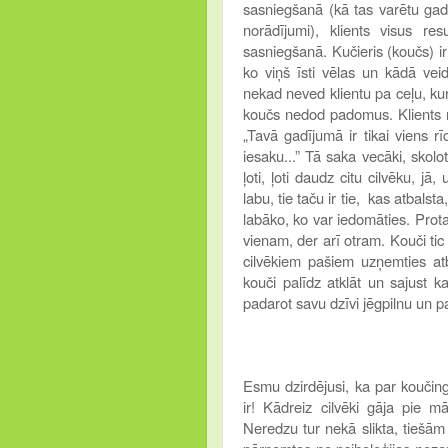
sasniegšanā (kā tas varētu gadīt
norādījumi), klients visus r
sasniegšanā. Kučieris (koučs) ir 
ko viņš īsti vēlas un kādā vei
nekad neved klientu pa ceļu, kur
koučs nedod padomus. Klients n
„Tavā gadījumā ir tikai viens rī
iesaku...” Tā saka vecāki, skolot
ļoti, ļoti daudz citu cilvēku, jā
labu, tie taču ir tie, kas atbalst
labāko, ko var iedomāties. Protam
vienam, der arī otram. Kouči tic
cilvēkiem pašiem uzņemties at
kouči palīdz atklāt un sajust 
padarot savu dzīvi jēgpilnu un p
Esmu dzirdējusi, ka par koučin
ir! Kādreiz cilvēki gāja pie m
Neredzu tur nekā slikta, tiešām