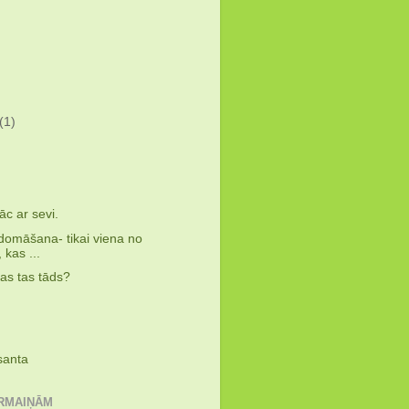
(1)
)
)
āc ar sevi.
domāšana- tikai viena no
 kas ...
as tas tāds?
)
santa
ĀRMAIŅĀM