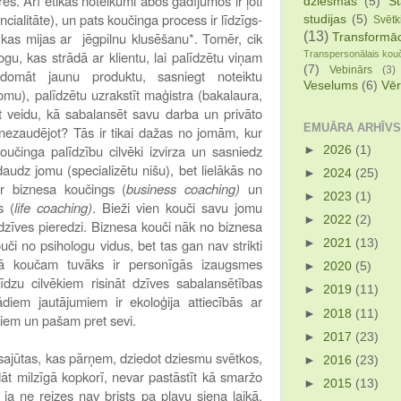
s. Arī ētikas noteikumi abos gadījumos ir ļoti
dziesmas
(5)
St
ncialitāte), un pats koučinga process ir līdzīgs-
studijas
(5)
Svētk
(13)
s mijas ar jēgpilnu klusēšanu*. Tomēr, cik
Transformāc
ogu, kas strādā ar klientu, lai palīdzētu viņam
Transpersonālais kou
(7)
Vebinārs
(3)
domāt jaunu produktu, sasniegt noteiktu
Veselums
(6)
Vēr
omu), palīdzētu uzrakstīt maģistra (bakalaura,
st veidu, kā sabalansēt savu darba un privāto
EMUĀRA ARHĪVS
 nezaudējot? Tās ir tikai dažas no jomām, kur
koučinga palīdzību cilvēki izvirza un sasniedz
►
2026
(1)
audz jomu (specializētu nišu), bet lielākās no
►
2024
(25)
ir biznesa koučings (
business coaching)
un
►
2023
(1)
s (
life coaching)
. Bieži vien kouči savu jomu
►
2022
(2)
 dzīves pieredzi. Biznesa kouči nāk no biznesa
či no psihologu vidus, bet tas gan nav strikti
►
2021
(13)
kā koučam tuvāks ir personīgās izaugsmes
►
2020
(5)
īdzu cilvēkiem risināt dzīves sabalansētības
►
2019
(11)
iem jautājumiem ir ekoloģija attiecībās ar
►
2018
(11)
ēkiem un pašam pret sevi.
►
2017
(23)
sajūtas, kas pārņem, dziedot dziesmu svētkos,
►
2016
(23)
āt milzīgā kopkorī, nevar pastāstīt kā smaržo
►
2015
(13)
ē, ja ne reizes nav brists pa pļavu siena laikā,