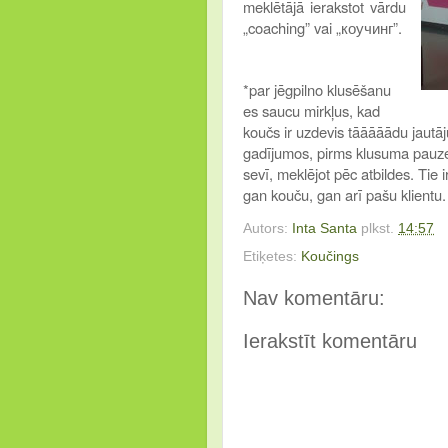
meklētājā ierakstot vārdu
„coaching” vai „коучинг”.
*par jēgpilno klusēšanu
es saucu mirkļus, kad
koučs ir uzdevis tāāāāādu jautāj
gadījumos, pirms klusuma pauzes
sevī, meklējot pēc atbildes. Tie i
gan kouču, gan arī pašu klientu.
Autors:
Inta Santa
plkst.
14:57
Etiķetes:
Koučings
Nav komentāru:
Ierakstīt komentāru