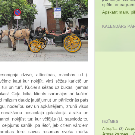
spēle, eneagramm
Apskatīt manu pil
KALENDĀRS PĀ
sonīgajā dzīvē, attiecībās, mācībās u.t.t).
 vēlme kaut kur nokļūt, viņš sēžas karietē un
t tur un tur”. Kučieris sēžas uz bukas, ņemas
as! Ceļa laikā klients sarunājas ar kučieri
zdod milzum daudz jautājumu) un pārliecinās pats
gu, noderību sev un apkārtējiem, izrunā visus
nonākšanu nosacītajā galastacijā ātrāku un
not, nokļūst tur, kur vēlējās (t.i. sasniedz to,
IEZĪMES
) ceļojums sanāk „pa lēto”, jeb citiem vārdiem
Aizp
Aitkopība
(3)
ešamības tērēt savus resursus svešu mērķu
Atsauksmes