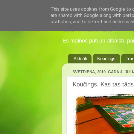
This site uses cookies from Google to de
are shared with Google along with perfo
statistics, and to detect and address a
Es mainos
Es mainos pati un atbalstu p
Aktuāli
Koučings
Tran
SVĒTDIENA, 2010. GADA 4. JŪLI
Koučings. Kas tas tād