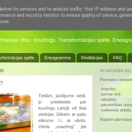
liver its services and to analyze traffic. Your IP address and u
rmance and security metrics to ensure quality of service, gene
buse.
ārmaiņas citos. Koučings. Transformācijas spēle. Eneagr
sformācijas spēle
Eneagramma
Meditācijas
FAQ
JS
IR GATAVĪBA KO
Pārmaiņu receptē 
s?
-impulss;
-pirmie soļi;
Tiešām, jautājums vietā,
-atbalsts;
jo priekšstats par
-personības iza
koučingu Latvijā vēl tikai
-veiksmes stāsts.
veidojas. Sāksim ar pašu
sākumu- t.i. ar vārdu.
Radam pārmaiņa
Vārds „coaching” jeb