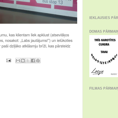
IEKLAUSIES PĀR
DOMAS PĀRMAI
umu, kas klientam liek apklust (atsevišķos
, nosakot: „Labs jautājums!”) un ielūkoties
r paši dziļāko atklāsmju brīži, kas pārsteidz
FILMAS PĀRMAI