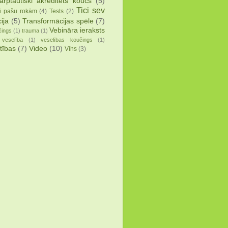
arptautiski akreditēts koučs
(5)
Tici sev
i pašu rokām
(4)
Tests
(2)
ija
(5)
Transformācijas spēle
(7)
Vebināra ieraksts
čings
(1)
trauma
(1)
veselība
(1)
veselības koučings
(1)
tības
(7)
Video
(10)
Vīns
(3)