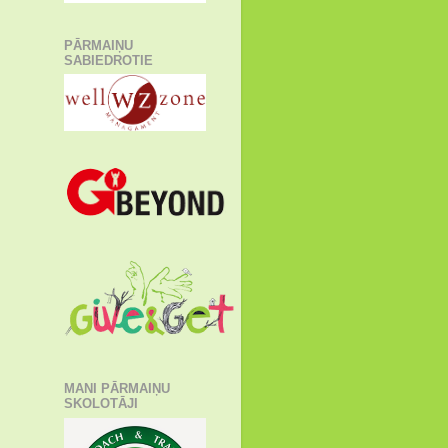
PĀRMAIŅU
SABIEDROTIE
MANI PĀRMAIŅU
SKOLOTĀJI