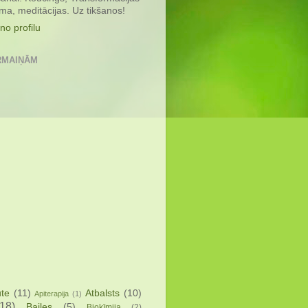
a, meditācijas. Uz tikšanos!
no profilu
RMAIŅĀM
ute
(11)
Atbalsts
(10)
Apiterapija
(1)
(18)
Bailes
(5)
Bioķīmija
(2)