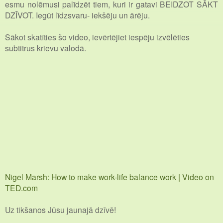
esmu nolēmusi palīdzēt tiem, kuri ir gatavi BEIDZOT SĀKT
DZĪVOT. Iegūt līdzsvaru- iekšēju un ārēju.
Sākot skatīties šo video, ievērtējiet iespēju izvēlēties
subtitrus krievu valodā.
Nigel Marsh: How to make work-life balance work | Video on
TED.com
Uz tikšanos Jūsu jaunajā dzīvē!