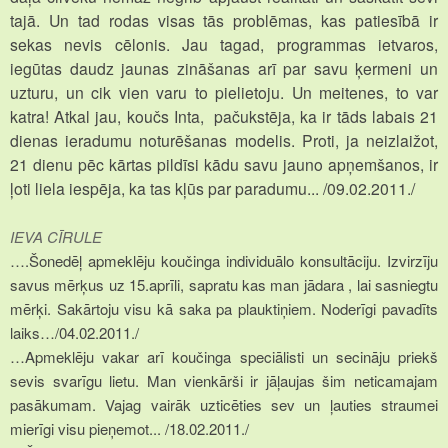
tajā. Un tad rodas visas tās problēmas, kas patiesībā ir
sekas nevis cēlonis. Jau tagad, programmas ietvaros,
iegūtas daudz jaunas zināšanas arī par savu ķermeni un
uzturu, un cik vien varu to pielietoju. Un meitenes, to var
katra! Atkal jau, koučs Inta, pačukstēja, ka ir tāds labais 21
dienas ieradumu noturēšanas modelis. Proti, ja neizlaižot,
21 dienu pēc kārtas pildīsi kādu savu jauno apņemšanos, ir
ļoti liela iespēja, ka tas kļūs par paradumu...
/09.02.2011./
IEVA CĪRULE
….
Šonedēļ apmeklēju koučinga individuālo konsultāciju. Izvirzīju
savus mērķus uz 15.aprīli, sapratu kas man jādara , lai sasniegtu
mērķi. Sakārtoju visu kā saka pa plauktiņiem. Noderīgi pavadīts
laiks…/
04.02.2011./
…Apmeklēju vakar arī koučinga speciālisti un secināju priekš
sevis svarīgu lietu. Man vienkārši ir jāļaujas šim neticamajam
pasākumam. Vajag vairāk uzticēties sev un ļauties straumei
mierīgi visu pieņemot...
/18.02.2011./