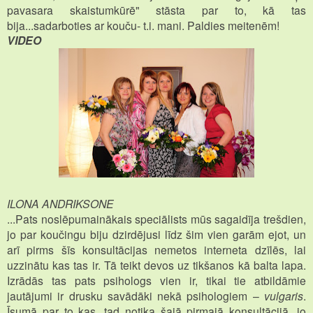
pavasara skaistumkūrē" stāsta par to, kā tas
bija...sadarboties ar kouču- t.i. mani.
Paldies meitenēm!
VIDEO
ILONA ANDRIKSONE
...Pats noslēpumainākais speciālists mūs sagaidīja trešdien,
jo par koučingu biju dzirdējusi līdz šim vien garām ejot, un
arī pirms šīs konsultācijas nemetos interneta dzīlēs, lai
uzzinātu kas tas ir. Tā teikt devos uz tikšanos kā balta lapa.
Izrādās tas pats psihologs vien ir, tikai tie atbildāmie
jautājumi ir drusku savādāki nekā psihologiem –
vulgaris
.
Īsumā par to kas, tad notika šajā pirmajā konsultācijā, jo