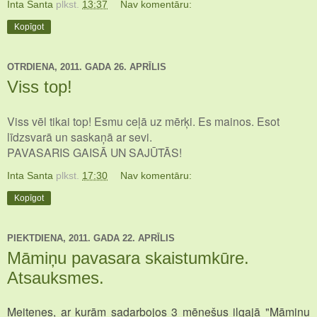
Inta Santa
plkst.
13:37
Nav komentāru:
Kopīgot
OTRDIENA, 2011. GADA 26. APRĪLIS
Viss top!
Viss vēl tikai top! Esmu ceļā uz mērķi. Es mainos. Esot
līdzsvarā un saskaņā ar sevi.
PAVASARIS GAISĀ UN SAJŪTĀS!
Inta Santa
plkst.
17:30
Nav komentāru:
Kopīgot
PIEKTDIENA, 2011. GADA 22. APRĪLIS
Māmiņu pavasara skaistumkūre.
Atsauksmes.
Meitenes, ar kurām sadarbojos 3 mēnešus ilgajā "Māmiņu