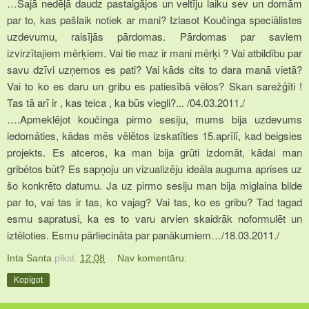
…
Šajā nedēļā daudz pastaigājos un veltīju laiku sev un domām
par to, kas pašlaik notiek ar mani? Izlasot Koučinga speciālistes
uzdevumu, raisījās pārdomas. Pārdomas par saviem
izvirzītajiem mērķiem. Vai tie maz ir mani mērķi ? Vai atbildību par
savu dzīvi uzņemos es pati? Vai kāds cits to dara manā vietā?
Vai to ko es daru un gribu es patiesībā vēlos? Skan sarežģīti !
Tas tā arī ir , kas teica , ka būs viegli?...
/04.03.2011./
….Apmeklējot koučinga pirmo sesiju, mums bija uzdevums
iedomāties, kādas mēs vēlētos izskatīties 15.aprīlī, kad beigsies
projekts. Es atceros, ka man bija grūti izdomāt, kādai man
gribētos būt? Es sapņoju un vizualizēju ideāla auguma aprises uz
šo konkrēto datumu.
Ja uz pirmo sesiju man bija miglaina bilde
par to, vai tas ir tas, ko vajag? Vai tas, ko es gribu? Tad tagad
esmu sapratusi, ka es to varu arvien skaidrāk noformulēt un
iztēloties. Esmu pārliecināta par panākumiem…/18.03.2011./
Inta Santa
plkst.
12:08
Nav komentāru:
Kopīgot