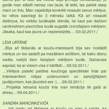
garāk man stāstīt nemaz nav ļauts, tā teikt, tas paliek starp
mani un Intu. Man vajadzēja konkrēti nosaukt savus mērķus,
ko vēlos sasniegt šo 3 mēnešu laikā. Kā arī nosaukt
darbiņus, ko veikšu tuvākajās dienās, lai kaut par dažiem
centimetriem pievirzītos tuvāk augstāk izvirzītajiem mērķiem.
Jāsaka, kaut kas jauns un nepieredzēts… /
03.02.2011
./
LĪGA URTĀNE
...Bija arī tikšanās ar kouču-interesanti bija sev nostādīt
mērķus un tos sadalīt pa mazākiem solīšiem, lai katru dienu
varētu nokļūt tiem lielajiem mērķiem tuvāk. Galvenais
saprast, ka ar visiem viss ir kārtībā!... /
05.02.2011./
…Vēlējos pateikt paldies koučinga speciālistei Intai par
interesantiem mājas uzdevumiem un sarežģītajiem
jautājumiem, kas jāuzdod sev :)… /26.02.2011./
…Projekta ietvaros koučs Inta man iemācīja tik galā ar
stresu... /09.04.2011./
SANDRA MARCINKEVIČA
… ļoti gaidu arī tikšanos ar kouču un man ir sajūta, ka