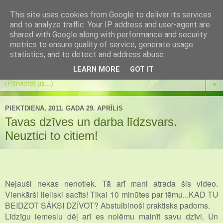
This site uses cookies from Google to deliver its services
Es mainos
and to analyze traffic. Your IP address and user-agent are
shared with Google along with performance and security
metrics to ensure quality of service, generate usage
Es mainos pati un atbalstu pārmaiņas citos. Koučings.
statistics, and to detect and address abuse.
Transformācijas spēle. Eneagramma. Meditācijas.
LEARN MORE
GOT IT
▼
PIEKTDIENA, 2011. GADA 29. APRĪLIS
Tavas dzīves un darba līdzsvars.
Neuztici to citiem!
Nejauši nekas nenotiek. Tā arī mani atrada šis video.
Vienkārši lieliski sacīts! Tikai 10 minūtes par tēmu...KAD TU
BEIDZOT SĀKSI DZĪVOT? Abstulbinoši praktisks padoms.
Līdzīgu iemeslu dēļ arī es nolēmu mainīt savu dzīvi. Un