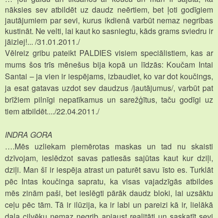
nāksies sev atbildēt uz daudz neērtiem, bet ļoti godīgiem
jautājumiem par sevi, kurus ikdienā varbūt nemaz negribas
kustināt. Ne velti, lai kaut ko sasniegtu, kāds grams sviedru ir
jāizlej!... /31.01.2011./
Vēlreiz gribu pateikt PALDIES visiem speciālistiem, kas ar
mums šos trīs mēnešus bija kopā un līdzās: Koučam Intai
Santai – ja vien ir iespējams, izbaudiet, ko var dot koučings,
ja esat gatavas uzdot sev daudzus /jautājumus/, varbūt pat
brīžiem pilnīgi nepatīkamus un sarežģītus, taču godīgi uz
tiem atbildēt..../22.04.2011./
INDRA GORA
….
Mēs uzliekam piemērotas maskas un tad nu skaisti
dzīvojam, ieslēdzot savas patiesās sajūtas kaut kur dziļi,
dziļi. Man šī ir iespēja atrast un paturēt savu īsto es. Turklāt
pēc Intas koučinga sapratu, ka visas vajadzīgās atbildes
mēs zinām paši, bet ieslēgti pārāk daudz bloki, lai uzsāktu
ceļu pēc tām. Tā ir ilūzija, ka ir labi un pareizi kā ir, lielākā
daļa cilvēku nemaz negrib apjaust realitāti un saskatīt sevi