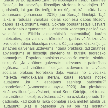
runāšu vēlāk, apskatot zinātnes filosofijas attīstību. Zinātnes
filosofija kā atsevišķs filosofijas virziens ir veidojies 19.
gadsimtā, lai gan tās iedīgļi ir meklējami, kā norāda Lars
Johansons (Johansson, 2016), jau Senajā Grieķijā. Tajā
laikā ir radušās vairākas idejas (Joniešu dabas filosofu
dabas izskaidrojuma veids, Sokrāta popularizētais uzsvars
uz racionālo argumentāciju, Aristoteļa koncepts par loģisko
validitāti un Eiklīda aksiomātiskā matemātika), kurām
pateicoties, teju vai divus tūkostošus gadus vēlāk izdevās
izveidot zinātnes filosofijas nozari. Kā jau iepriekš rakstīju, ja
zinātnes galvenais uzdevums ir gana praktisks, tad zinātnes
apvienojums ar filosofiju pievieno tai būtisku teorētisko
pamatojumu. Populārzinātniskos avotos šo terminu skaidro
sekojoši: „Ja zinātnes galvenais uzdevums ir patiesības
iegūšana, tad zinātnes filosfijas uzdevums ir cilvēces
sociālās prakses teorētiskā daļa, vienas no cilvēciskā
intelekta vērtīgākajām sfērām, kuras ietvaros notiek
jautājuma „kā ir iespējams sasniegt patiesību?”
apspriešana” (Философия науки, 2020). Jau pieskāros
zinātnes filosofijas vēsturei, minot Seno Grieķiju, bet ierasti
par zinātnes filosofijas vēstures sākumu uzskata periodu 19.
gadsimtā, kad izcili tā laika domātāji sāka meklēt atbildi uz
jautājumu: „Kas ir patiesība un kā pie tās nokļūt?”