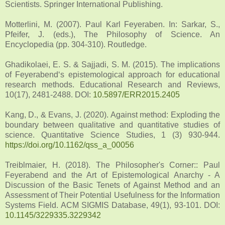
Scientists. Springer International Publishing.
Motterlini, M. (2007). Paul Karl Feyeraben. In: Sarkar, S.,
Pfeifer, J. (eds.), The Philosophy of Science. An
Encyclopedia (pp. 304-310). Routledge.
Ghadikolaei, E. S. & Sajjadi, S. M. (2015). The implications
of Feyerabend‘s epistemological approach for educational
research methods. Educational Research and Reviews,
10(17), 2481-2488. DOI:
10.5897/ERR2015.2405
Kang, D., & Evans, J. (2020). Against method: Exploding the
boundary between qualitative and quantitative studies of
science. Quantitative Science Studies, 1 (3) 930-944.
https://doi.org/10.1162/qss_a_00056
Treiblmaier, H. (2018). The Philosopher's Corner:: Paul
Feyerabend and the Art of Epistemological Anarchy - A
Discussion of the Basic Tenets of Against Method and an
Assessment of Their Potential Usefulness for the Information
Systems Field. ACM SIGMIS Database, 49(1), 93-101. DOI:
10.1145/3229335.3229342