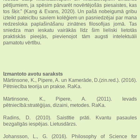
pētījumiem, ja spēsim pārvarēt novērtējošās piesaistes, kas
tos šķir.” (Kang & Evans, 2020). Un pašā nobeigumā gribu
izteikt pateicību saviem kolēģiem un pasniedzējai par mana
redzesloka paplašināšanu zinātnes filosofijas jomā. Tas
sniedza man ieskatu vairākās līdz šim lieliski lietotās
praktiskās pieejās, pievienojot tām augsti intelektuāli
pamatotu vērtību.
Izmantoto avotu saraksts
Mārtinsone, K., Pipere, A. un Kamerāde, D.(zin.red.). (2016).
Pētniecība teorija un prakse. RaKa.
Mārtinsone, K., Pipere, A. (2011). Ievads
pētniecībā:stratēģijas, dizaini, metodes. RaKa.
Radins, D. (2010). Saistītie prāti. Kvantu pasaules
bezgalīgās iespējas. Lietusdārzs.
Johansson, L., G. (2016). Philosophy of Science for