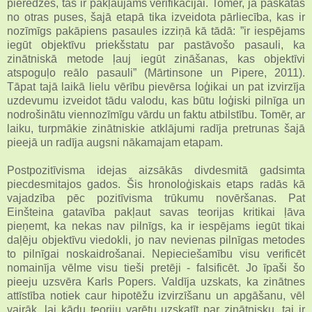
pieredzes, tās ir pakļaujams verifikācijai. Tomēr, ja paskatās
no otras puses, šajā etapā tika izveidota pārliecība, kas ir
nozīmīgs pakāpiens pasaules izziņā kā tādā: ”ir iespējams
iegūt objektīvu priekšstatu par pastāvošo pasauli, ka
zinātniskā metode ļauj iegūt zināšanas, kas objektīvi
atspoguļo reālo pasauli” (Mārtinsone un Pipere, 2011).
Tāpat tajā laikā lielu vērību pievērsa loģikai un pat izvirzīja
uzdevumu izveidot tādu valodu, kas būtu loģiski pilnīga un
nodrošinātu viennozīmīgu vārdu un faktu atbilstību. Tomēr, ar
laiku, turpmākie zinātniskie atklājumi radīja pretrunas šajā
pieejā un radīja augsni nākamajam etapam.
Postpozitīvisma idejas aizsākās divdesmitā gadsimta
piecdesmitajos gados. Šis hronoloģiskais etaps radās kā
vajadzība pēc pozitīvisma trūkumu novēršanas. Pat
Einšteina gatavība pakļaut savas teorijas kritikai ļāva
pieņemt, ka nekas nav pilnīgs, ka ir iespējams iegūt tikai
daļēju objektīvu viedokli, jo nav nevienas pilnīgas metodes
to pilnīgai noskaidrošanai. Nepieciešamību visu verificēt
nomainīja vēlme visu tieši pretēji - falsificēt. Jo īpaši šo
pieeju uzsvēra Karls Popers. Valdīja uzskats, ka zinātnes
attīstība notiek caur hipotēžu izvirzīšanu un apgāšanu, vēl
vairāk, lai kādu teoriju varētu uzskatīt par zinātnisku, tai ir