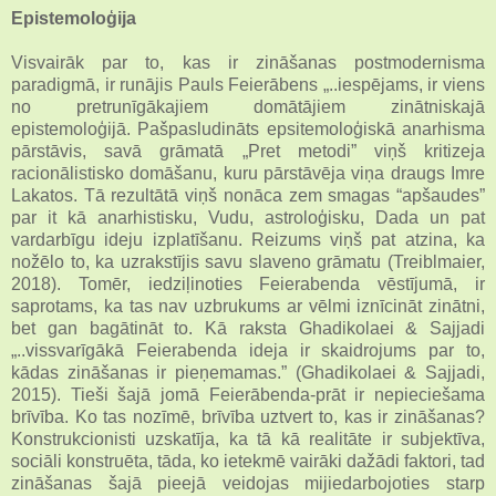
Epistemoloģija
Visvairāk par to, kas ir zināšanas postmodernisma
paradigmā, ir runājis Pauls Feierābens „..iespējams, ir viens
no pretrunīgākajiem domātājiem zinātniskajā
epistemoloģijā. Pašpasludināts epsitemoloģiskā anarhisma
pārstāvis, savā grāmatā „Pret metodi” viņš kritizeja
racionālistisko domāšanu, kuru pārstāvēja viņa draugs Imre
Lakatos. Tā rezultātā viņš nonāca zem smagas “apšaudes”
par it kā anarhistisku, Vudu, astroloģisku, Dada un pat
vardarbīgu ideju izplatīšanu. Reizums viņš pat atzina, ka
nožēlo to, ka uzrakstījis savu slaveno grāmatu (Treiblmaier,
2018). Tomēr, iedziļinoties Feierabenda vēstījumā, ir
saprotams, ka tas nav uzbrukums ar vēlmi iznīcināt zinātni,
bet gan bagātināt to. Kā raksta Ghadikolaei & Sajjadi
„..vissvarīgākā Feierabenda ideja ir skaidrojums par to,
kādas zināšanas ir pieņemamas.” (Ghadikolaei & Sajjadi,
2015). Tieši šajā jomā Feierābenda-prāt ir nepieciešama
brīvība. Ko tas nozīmē, brīvība uztvert to, kas ir zināšanas?
Konstrukcionisti uzskatīja, ka tā kā realitāte ir subjektīva,
sociāli konstruēta, tāda, ko ietekmē vairāki dažādi faktori, tad
zināšanas šajā pieejā veidojas mijiedarbojoties starp