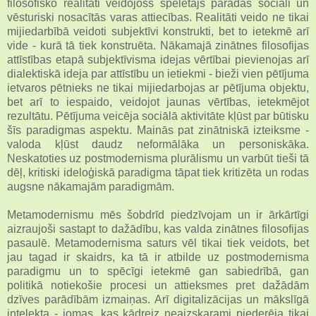
filosofisko realitāti veidojošs spēlētājs parādās sociāli un
vēsturiski nosacītās varas attiecības. Realitāti veido ne tikai
mijiedarbībā veidoti subjektīvi konstrukti, bet to ietekmē arī
vide - kurā tā tiek konstruēta. Nākamajā zinātnes filosofijas
attīstības etapā subjektīvisma idejas vērtībai pievienojas arī
dialektiskā ideja par attīstību un ietiekmi - bieži vien pētījuma
ietvaros pētnieks ne tikai mijiedarbojas ar pētījuma objektu,
bet arī to iespaido, veidojot jaunas vērtības, ietekmējot
rezultātu. Pētījuma veicēja sociālā aktivitāte kļūst par būtisku
šīs paradigmas aspektu. Mainās pat zinātniskā izteiksme -
valoda kļūst daudz neformālāka un personiskāka.
Neskatoties uz postmodernisma plurālismu un varbūt tieši tā
dēļ, kritiski ideloģiskā paradigma tāpat tiek kritizēta un rodas
augsne nākamajām paradigmām.
Metamodernismu mēs šobdrīd piedzīvojam un ir ārkārtīgi
aizraujoši sastapt to dažādību, kas valda zinātnes filosofijas
pasaulē. Metamodernisma saturs vēl tikai tiek veidots, bet
jau tagad ir skaidrs, ka tā ir atbilde uz postmodernisma
paradigmu un to spēcīgi ietekmē gan sabiedrībā, gan
politikā notiekošie procesi un attieksmes pret dažādām
dzīves parādībām izmaiņas. Arī digitalizācijas un mākslīgā
intelekta - jomas, kas kādreiz neaizskarami piederēja tikai