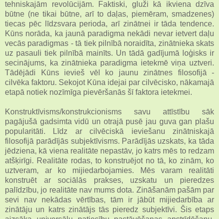
tehniskajām revolūcijām. Faktiski, gluži kā ikviena dzīva
būtne (ne tikai būtne, arī to daļas, piemēram, smadzenes)
tiecas pēc līdzsvara perioda, arī zinātnei ir tāda tendence.
Kūns norāda, ka jaunā paradigma nekādi nevar ietvert daļu
vecās paradigmas - tā tiek pilnībā noraidīta, zinātnieka skats
uz pasauli tiek pilnībā mainīts. Un tādā gadījumā loģisks ir
secinājums, ka zinātnieka paradigma ietekmē viņa uztveri.
Tādējādi Kūns ievieš vēl ko jaunu zinātnes filosofijā -
cilvēka faktoru. Sekojot Kūna idejai par cilvēcisko, nākamajā
etapā notiek nozīmīga pievēršanās šī faktora ietekmei.
Konstruktīvisms/konstrukcionisms savu attīstību sāk
pagājušā gadsimta vidū un otrajā pusē jau guva gan plašu
popularitāti. Līdz ar cilvēciskā ieviešanu zinātniskajā
filosofijā parādījās subjektīvisms. Parādījās uzskats, ka tāda
jēdziena, kā viena realitāte nepastāv, jo katrs mēs to redzam
atšķirīgi. Realitāte rodas, to konstruējot no tā, ko zinām, ko
uztveram, ar ko mijiedarbojamies. Mēs varam realitāti
konstruēt ar sociālās prakses, uzskatu un pieredzes
palīdzību, jo realitāte nav mums dota. Zināšanām pašām par
sevi nav nekādas vērtības, tām ir jābūt mijiedarbība ar
zinātāju un katrs zinātājs tās pieredz subjektīvi. Šis etaps