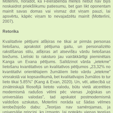
Moterlini, norādot, ka Feierābenda mērķis nebūt nav bijis
noskaidrot priekšlikumu patiesumu, bet gan likt oponentam
mainīt savas domas vai vismaz dot viņam pauzi, lai
apsvērtu, kāpēc viņam to nevajadzētu mainīt (Motterlini,
2007).
Retorika
Kvalitatīvie pētījumi atšķiras ne tikai ar pirmās personas
lietošanu, aprakstot pētījuma gaitu, un personalizēto
rakstīšanas stilu, atšķiras arī atsevišķu vārdu lietošanas
biežums. Lieliski to raksturo jau vairākkārtīgi pieminētais
Kanga un Evana pētījums. Salīdzinot vārda „ietekme”
lietošanu kvantitatīvos un kvalitatīvos pētījumos „23,32% no
kvantitatīvi orientētajiem žurnāliem lieto vārdu „ietekme”
virsrakstā vai kopsavilkumā, bet kvalitatīvajos žurnālos to tur
lieto tikai 5.85%” (Kang & Evan, 2020). Un, vēl, attiecībā uz
zinātniskajā filosofijā lietoto valodu, būtu vietā atcerēties
modernismā radušos vēlmi pēc vienas „loģiskas un
universālas valodas”, tad apskatot postmodernismā
valdošos uzskatus, Moterlini norāda uz šādas vēlmes
ierobežojošo dabu: „Teorijas nav samērojamas, ja
universālie principi, ko izmanto, lai noteiktu vienas teorijas