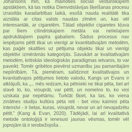
Johansons min, ka mainoties sociāli vēsturiskajiem
apstākļiem, kā tas notika Dienvidslāvijas šķelšanas procesu
izraisītās karadarbības laikā, esošā nauda realitātē tika
aizstāta ar citas valsts naudas zīmēm un, kas vēl
interesantāk, ar cigaretēm. Tātad objektīvi cigaretes kļuva
par šiem cilindriskajiem metāla vai nelielajiem
apdrukātajiem papīra gabaliem. Šādus procesus nav
iespējams pētīt tikai un vienīgi ar kvantitatīvajām metodēm,
kas paģēr skatīties uz pētījuma objektu tikai un vienīgi
objektīvi izmērāmās kategorijās. Savukārt ar kvalitatīvajām
metodēm, kritiskās ideoloģiskās paradigmas ietvaros, to var
paveikt. Tomēr gribētos pievērst uzmanību jau pamanītajām
nepilnībām. Tā, piemēram, salīdzinot kvalitatīvajos un
kvanitatīvajos pētījumos lietoto valodu, Kangs un Evans ir
atklājuši, ka „... mēs redzam, ka pētnieki ne tikai pēta, bet arī
slavē to, ko, viņuprāt, var pētīt, un nomelno to, ko viņi
uzskata par nepētāmu. Turklāt šķiet, ka tas, ko viena
zinātnes studiju kultūra pēta reti - bet viņu kaimiņi pēta
intensīvi - ir lietas, kuras, viņuprāt, nevar un arī nevajadzētu
pētīt.” (Kang & Evan, 2020). Tādējādi, lai arī kvalitatīvā
metode ontoloģijā ir ienesusi jaunas vēsmas, tomēr vēl
joprojām tā ir ierobežojoša .