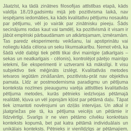
Jāatzīst, ka tādā zinātnes filosofijas attīstības etapā, kāds
valdīja 18./19.gadsimtu mijā jeb pozitīvisma laikā, nav
iespējams iedomāties, ka kāds kvalitatīvu pētījumu nosauktu
par pētījumu, vēl jo vairāk par zinātnisku pieeju. Šāds
secinājums rodas kaut vai tamdēļ, ka pozitīvismā it visam ir
jābūt empīriski pārbaudāmam un atkārtojamam, izmēramām.
Tas paredz eksperimentu veikšanu, lai apstiprinātu vai
noliegtu kāda cēloņa un seku likumsakarību. Ņemot vērā, ka
šādā vidē dabīgi tiek pētīti tikai divi mainīgie (atkarīgais –
sekas un neatkarīgais - cēlonis), kontrolējot pārējo mainīgo
ietekmi, šie eksperimenti ir uztverami kā mākslīgi. It visu
subjektīvo tiek mēģināts izslēgt. Kvalitatīvās metodes
ietvaros iegūtām zināšanām, pozitīvistu-prāt nav objektīva
pamata. Līdz ar postmodernisma paradigmu un pētījuma
konteksta nozīmes pieaugumu varēja attīstīties kvalitatīvās
pētījuma metodes, kurās pētnieks iedzīvojas pētāmajā
realitātē, kļuva un vēl joprojām kļūst par pētāmā daļu. Tāpat
tiek izmantoti novērojumi un dziļās intervijas. Un atkal ir
jāatgriežas pie tā, ka pētījuma veicējs un pētāmie ir
līdzvērtīgi. Svarīgs ir ne vien pētāmo cilvēku konkrētais
konteksts kopumā, bet pat katra pētāmā individuālais un
unikālais konteksts. Pētnieks ir vienlīdzīgs ar pētāmajiem.