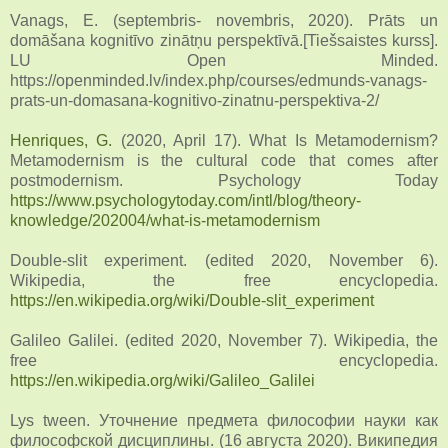
Vanags, E. (septembris- novembris, 2020). Prāts un
domāšana kognitīvo zinātņu perspektīvā.[Tiešsaistes kurss].
LU Open Minded.
https://openminded.lv/index.php/courses/edmunds-vanags-
prats-un-domasana-kognitivo-zinatnu-perspektiva-2/
Henriques, G.
(2020, April 17). What Is Metamodernism?
Metamodernism is the cultural code that comes after
postmodernism. Psychology Today
https://www.psychologytoday.com/intl/blog/theory-
knowledge/202004/what-is-metamodernism
Double-slit experiment. (edited 2020, November 6).
Wikipedia, the free encyclopedia.
https://en.wikipedia.org/wiki/Double-slit_experiment
Galileo Galilei. (edited 2020, November 7). Wikipedia, the
free encyclopedia.
https://en.wikipedia.org/wiki/Galileo_Galilei
Lys tween. Уточнение предмета философии науки как
философской дисциплины. (16 августа 2020). Википедия