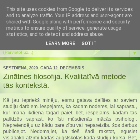
This site uses cookies from Google to deliver its services
Es mainos
and to analyze traffic. Your IP address and user-agent are
shared with Google along with performance and security
metrics to ensure quality of service, generate usage
Es mainos pati un atbalstu pārmaiņas citos. Koučings.
statistics, and to detect and address abuse.
Transformācijas spēle. Eneagramma. Meditācijas.
LEARN MORE
GOT IT
▼
SESTDIENA, 2020. GADA 12. DECEMBRIS
Zinātnes filosofija. Kvalitatīvā metode
tās kontekstā.
Kā jau iepriekš minēju, esmu gatava dalīties ar saviem
studiju darbiem. Iespējams, ka kādam noderēs, lai saprastu,
kur mana ikdiena tagad paiet, bet, iespējams, kādam tas
palīdzēs saprast, ko īsti mūsdienās mācās psihologi.
Nepretendēju uz kādu pareizību vai nepareizību šos darbus
publicējot. Nedomājiet, ka tieši šādi rakstot, iegūsiet
vislabāko atzīmi kādas augstskolas kādā studiju kursā. Bet,