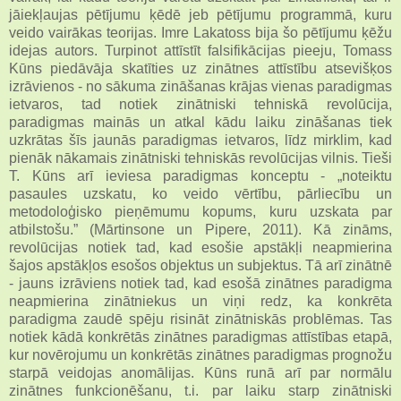
jāiekļaujas pētījumu ķēdē jeb pētījumu programmā, kuru
veido vairākas teorijas. Imre Lakatoss bija šo pētījumu ķēžu
idejas autors. Turpinot attīstīt falsifikācijas pieeju, Tomass
Kūns piedāvāja skatīties uz zinātnes attīstību atsevišķos
izrāvienos - no sākuma zināšanas krājas vienas paradigmas
ietvaros, tad notiek zinātniski tehniskā revolūcija,
paradigmas mainās un atkal kādu laiku zināšanas tiek
uzkrātas šīs jaunās paradigmas ietvaros, līdz mirklim, kad
pienāk nākamais zinātniski tehniskās revolūcijas vilnis. Tieši
T. Kūns arī ieviesa paradigmas konceptu - „noteiktu
pasaules uzskatu, ko veido vērtību, pārliecību un
metodoloģisko pieņēmumu kopums, kuru uzskata par
atbilstošu.” (Mārtinsone un Pipere, 2011). Kā zināms,
revolūcijas notiek tad, kad esošie apstākļi neapmierina
šajos apstākļos esošos objektus un subjektus. Tā arī zinātnē
- jauns izrāviens notiek tad, kad esošā zinātnes paradigma
neapmierina zinātniekus un viņi redz, ka konkrēta
paradigma zaudē spēju risināt zinātniskās problēmas. Tas
notiek kādā konkrētās zinātnes paradigmas attīstības etapā,
kur novērojumu un konkrētās zinātnes paradigmas prognožu
starpā veidojas anomālijas. Kūns runā arī par normālu
zinātnes funkcionēšanu, t.i. par laiku starp zinātniski