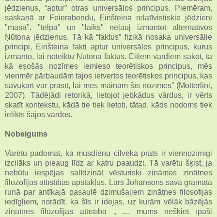
jēdzienus, “aptur” otras universālos principus. Piemēram,
saskaņā ar Feierabendu, Einšteina relatīvistiskie jēdzieni
"masa", "telpa" un "laiks" neļauj izmantot alternatīvos
Ņūtona jēdzienus. Tā kā “faktus” fizikā nosaka universālie
principi, Einšteina fakti aptur universālos principus, kurus
izmanto, lai noteiktu Ņūtona faktus. Citiem vārdiem sakot, tā
kā esošās nozīmes iemieso teorētiskos principus, mēs
vienmēr pārbaudām tajos ietvertos teorētiskos principus, kas
savukārt var prasīt, lai mēs mainām šīs nozīmes” (Motterlini,
2007). Tādējādi retorikā, lietojot jebkādus vārdus, ir vērts
skatīt kontekstu, kādā tie tiek lietoti, tātad, kāds nodoms tiek
ielikts šajos vārdos.
Nobeigums
Varētu padomāt, ka mūsdienu cilvēka prāts ir viennozīmīgi
izcilāks un pieaug līdz ar katru paaudzi. Tā varētu šķist, ja
nebūtu iespējas salīdzināt vēsturiski zināmos zinātnes
filozofijas attīstības apstākļus. Lars Johansons savā grāmatā
runā par antīkajā pasaulē dzimušajiem zinātnes filosofijas
iedīgļiem, norādīt, ka šīs ir idejas, uz kurām vēlāk bāzējās
zinātnes filozofijas attīstība „ .... mums nešķiet īpaši