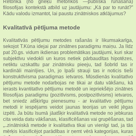
Retorika (no grieķu rhētorikós —publiska runāšana)
filosofijas kontekstā atbild uz jautājumu: „Kā par to runāt?”
Kādu valodu izmantot, lai paustu zinātniskos atklājumus?
Kvalitatīvā pētījuma metode
Kvalitatīvās pētījumu metodes rašanās ir likumsakarīga,
sekojot T.Kūna idejai par zinātnes paradigmu maiņu. Ja līdz
pat 20.gs. vidum ikdienas problemātikas jautājumi, kuri skar
subjektīvu viedokli un kuros netiek pārbaudītas hipotēzes,
netiktu uzskatītu par zinātnisku pieeju, tad šobrīd tas ir
kardināli mainījies. Un, jo īpaši strauji tas ir noticis tieši
konstruktīvisma paradigmas ietvaros. Mūsdienās kvalitatīvo
pētījumu metode nodarbojas ne tikai ar datu vākšanu, kā
ierasts kvantitatīvo pētījumu metodē un iepriekšējo zinātnes
filosofijas paradigmu (pozitīvisms, postpozitīvisms) ietvaros,
bet sniedz atšķirīgu pienesumu - ar kvalitatīvo pētījumu
metodi ir iespējams veidot jaunas teorijas un veikt jēgas
izpēti. Ja būtu īsumā jāatšķir kvalitatīvā metode no jebkuras
cita veida datu vākšanas, klasificēšanas vai grupēšanas, tad
„..zinātniskā metode ir kvalitatīva tikai un vienīgi tad, ja tās
mērķis klasificējot parādības ir ņemt vērā kategorijas, kuras