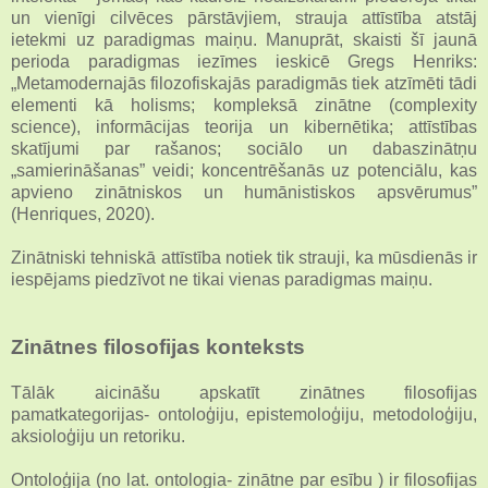
un vienīgi cilvēces pārstāvjiem, strauja attīstība atstāj
ietekmi uz paradigmas maiņu. Manuprāt, skaisti šī jaunā
perioda paradigmas iezīmes ieskicē Gregs Henriks:
„Metamodernajās filozofiskajās paradigmās tiek atzīmēti tādi
elementi kā holisms; kompleksā zinātne (complexity
science), informācijas teorija un kibernētika; attīstības
skatījumi par rašanos; sociālo un dabaszinātņu
„samierināšanas” veidi; koncentrēšanās uz potenciālu, kas
apvieno zinātniskos un humānistiskos apsvērumus”
(Henriques, 2020).
Zinātniski tehniskā attīstība notiek tik strauji, ka mūsdienās ir
iespējams piedzīvot ne tikai vienas paradigmas maiņu.
Zinātnes filosofijas konteksts
Tālāk aicināšu apskatīt zinātnes filosofijas
pamatkategorijas- ontoloģiju, epistemoloģiju, metodoloģiju,
aksioloģiju un retoriku.
Ontoloģija (no lat. ontologia- zinātne par esību ) ir filosofijas