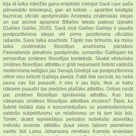
bija tā laika robežās gana empīriski (vērojot Sauli caur paša
pilnveidotu teleskopu), gan arī kritiski – apstrīdot kristīgās
baznīcas oficiāli apstiprinātās Aristoteļa zinātniskās idejas
un pat aicinot apspriest Bībeles tekstu patieso izpratni
(Galileo Galilei, 2020). Savā ziņā Galileo Galilejs ir paudis
postpozitīvisma idejas vēl pirms pozitīvisma oficiālās
rašanās. Sava laika anarhists. Tāpēc nav brīnums, ka mūsu
laika zinātniskās filozofijas anarhisma pārstāvis
Feierabends pievērsis pastiprinātu uzmanību Galilejam kā
personībai zinātnes filosofijas kontekstā. Skatot vēsturisko
zinātnes filosofijas attīstību ir grūti nepamanīt šobrīd valdošā
modernisma iedīgļus jau Senajā Grieķijā vai postpozitīvisma
vēlmi visu kritizēt Galileja pieejā. Fakti liek secināt, ka nekā
jauna nav šai pasaulē, it viss ir jau bijis, tikai ar katru
nākamo paaudzi tas piedzīvo plašāku attīstību. Gribas runāt
par zinātnes filosofijas spirālveida attīstību. Kas būs
nākamais zinātnes filosofijas attīstības virziens? Šķiet, ka
šobrīd lielākā daļa ir koncentrējušies uz postmodernismā
valdošo subjektīvismu un relatīvismu un tā tam būs būt.
Tomēr, skatot iepriekšējos periodos notiekošo atsevišķu
indivīdu ieviesto attīstību (kaut viens labiem piemēriem
varētu būt Larsa Johansona minētais Karnota ieviestais