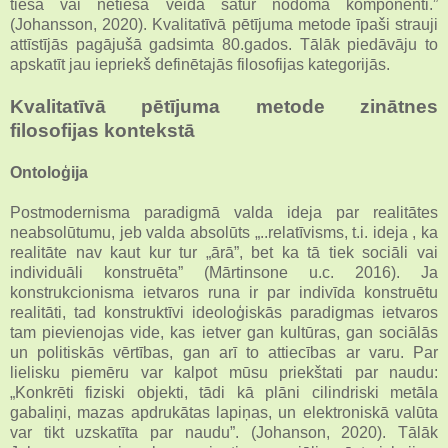
tieša vai netieša veidā satur nodoma komponenti.”
(Johansson, 2020). Kvalitatīvā pētījuma metode īpaši strauji
attīstījās pagājušā gadsimta 80.gados. Tālāk piedāvāju to
apskatīt jau iepriekš definētajās filosofijas kategorijās.
Kvalitatīvā pētījuma metode zinātnes
filosofijas kontekstā
Ontoloģija
Postmodernisma paradigmā valda ideja par realitātes
neabsolūtumu, jeb valda absolūts „..relatīvisms, t.i. ideja , ka
realitāte nav kaut kur tur „ārā”, bet ka tā tiek sociāli vai
individuāli konstruēta” (Mārtinsone u.c. 2016). Ja
konstrukcionisma ietvaros runa ir par indivīda konstruētu
realitāti, tad konstruktīvi ideoloģiskās paradigmas ietvaros
tam pievienojas vide, kas ietver gan kultūras, gan sociālās
un politiskās vērtības, gan arī to attiecības ar varu. Par
lielisku piemēru var kalpot mūsu priekštati par naudu:
„Konkrēti fiziski objekti, tādi kā plāni cilindriski metāla
gabaliņi, mazas apdrukātas lapiņas, un elektroniskā valūta
var tikt uzskatīta par naudu”. (Johanson, 2020). Tālāk