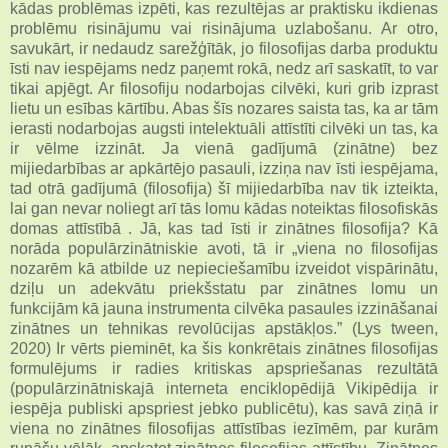
kādas problēmas izpēti, kas rezultējas ar praktisku ikdienas
problēmu risinājumu vai risinājuma uzlabošanu. Ar otro,
savukārt, ir nedaudz sarežģītāk, jo filosofijas darba produktu
īsti nav iespējams nedz paņemt rokā, nedz arī saskatīt, to var
tikai apjēgt. Ar filosofiju nodarbojas cilvēki, kuri grib izprast
lietu un esības kārtību. Abas šīs nozares saista tas, ka ar tām
ierasti nodarbojas augsti intelektuāli attīstīti cilvēki un tas, ka
ir vēlme izzināt. Ja vienā gadījumā (zinātne) bez
mijiedarbības ar apkārtējo pasauli, izziņa nav īsti iespējama,
tad otrā gadījumā (filosofija) šī mijiedarbība nav tik izteikta,
lai gan nevar noliegt arī tās lomu kādas noteiktas filosofiskās
domas attīstībā . Jā, kas tad īsti ir zinātnes filosofija? Kā
norāda populārzinātniskie avoti, tā ir „viena no filosofijas
nozarēm kā atbilde uz nepieciešamību izveidot vispārinātu,
dziļu un adekvātu priekšstatu par zinātnes lomu un
funkcijām kā jauna instrumenta cilvēka pasaules izzināšanai
zinātnes un tehnikas revolūcijas apstākļos.” (Lys tween,
2020) Ir vērts pieminēt, ka šis konkrētais zinātnes filosofijas
formulējums ir radies kritiskas apspriešanas rezultātā
(populārzinātniskajā interneta enciklopēdijā Vikipēdija ir
iespēja publiski apspriest jebko publicētu), kas savā ziņā ir
viena no zinātnes filosofijas attīstības iezīmēm, par kurām