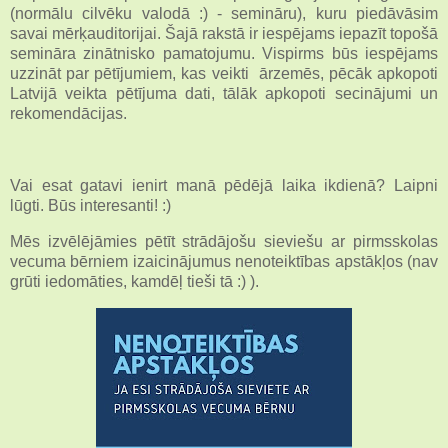
(normālu cilvēku valodā :) - semināru), kuru piedāvāsim
savai mērķauditorijai. Šajā rakstā ir iespējams iepazīt topošā
semināra zinātnisko pamatojumu. Vispirms būs iespējams
uzzināt par pētījumiem, kas veikti ārzemēs, pēcāk apkopoti
Latvijā veikta pētījuma dati, tālāk apkopoti secinājumi un
rekomendācijas.
Vai esat gatavi ienirt manā pēdējā laika ikdienā? Laipni
lūgti. Būs interesanti! :)
Mēs izvēlējāmies pētīt strādājošu sieviešu ar pirmsskolas
vecuma bērniem izaicinājumus nenoteiktības apstākļos (nav
grūti iedomāties, kamdēļ tieši tā :) ).