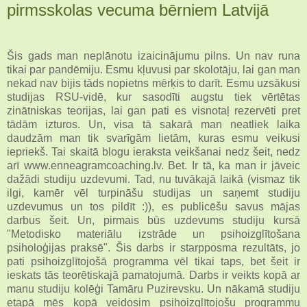
pirmsskolas vecuma bērniem Latvijā
Šis gads man neplānotu izaicinājumu pilns. Un nav runa
tikai par pandēmiju. Esmu kļuvusi par skolotāju, lai gan man
nekad nav bijis tāds nopietns mērķis to darīt. Esmu uzsākusi
studijas RSU-vidē, kur sasodīti augstu tiek vērtētas
zinātniskas teorijas, lai gan pati es visnotaļ rezervēti pret
tādām izturos. Un, visa tā sakarā man neatliek laika
daudzām man tik svarīgām lietām, kuras esmu veikusi
iepriekš. Tai skaitā blogu ieraksta veikšanai nedz šeit, nedz
arī www.enneagramcoaching.lv. Bet. Ir tā, ka man ir jāveic
dažādi studiju uzdevumi. Tad, nu tuvākajā laikā (vismaz tik
ilgi, kamēr vēl turpināšu studijas un saņemt studiju
uzdevumus un tos pildīt :)), es publicēšu savus mājas
darbus šeit. Un, pirmais būs uzdevums studiju kursā
"Metodisko materiālu izstrāde un psihoizglītošana
psiholoģijas praksē". Šis darbs ir starpposma rezultāts, jo
pati psihoizglītojošā programma vēl tikai taps, bet šeit ir
ieskats tās teorētiskajā pamatojumā. Darbs ir veikts kopā ar
manu studiju kolēģi Tamāru Puzirevsku. Un nākamā studiju
etapā mēs kopā veidosim psihoizglītojošu programmu