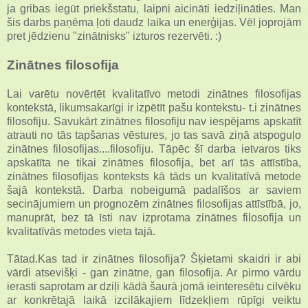
ja gribas iegūt priekšstatu, laipni aicināti iedziļināties. Man
šis darbs paņēma ļoti daudz laika un enerģijas. Vēl joprojām
pret jēdzienu "zinātnisks" izturos rezervēti. :)
Zinātnes filosofija
Lai varētu novērtēt kvalitatīvo metodi zinātnes filosofijas
kontekstā, likumsakarīgi ir izpētīt pašu kontekstu- t.i zinātnes
filosofiju. Savukārt zinātnes filosofiju nav iespējams apskatīt
atrauti no tās tapšanas vēstures, jo tas savā ziņā atspoguļo
zinātnes filosofijas....filosofiju. Tāpēc šī darba ietvaros tiks
apskatīta ne tikai zinātnes filosofija, bet arī tās attīstība,
zinātnes filosofijas konteksts kā tāds un kvalitatīvā metode
šajā kontekstā. Darba nobeigumā padalīšos ar saviem
secinājumiem un prognozēm zinātnes filosofijas attīstībā, jo,
manuprāt, bez tā īsti nav izprotama zinātnes filosofija un
kvalitatīvās metodes vieta tajā.
Tātad.Kas tad ir zinātnes filosofija? Šķietami skaidri ir abi
vārdi atsevišķi - gan zinātne, gan filosofija. Ar pirmo vārdu
ierasti saprotam ar dziļi kādā šaurā jomā ieinteresētu cilvēku
ar konkrētajā laikā izcilākajiem līdzekļiem rūpīgi veiktu