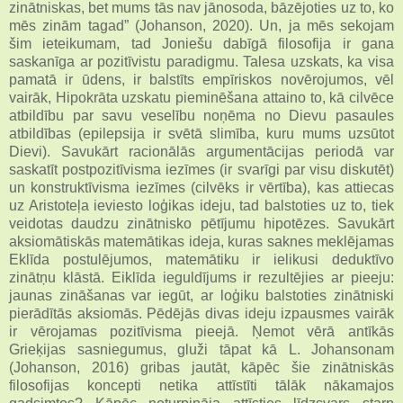
zinātniskas, bet mums tās nav jānosoda, bāzējoties uz to, ko
mēs zinām tagad” (Johanson, 2020). Un, ja mēs sekojam
šim ieteikumam, tad Joniešu dabīgā filosofija ir gana
saskanīga ar pozitīvistu paradigmu. Talesa uzskats, ka visa
pamatā ir ūdens, ir balstīts empīriskos novērojumos, vēl
vairāk, Hipokrāta uzskatu pieminēšana attaino to, kā cilvēce
atbildību par savu veselību noņēma no Dievu pasaules
atbildības (epilepsija ir svētā slimība, kuru mums uzsūtot
Dievi). Savukārt racionālās argumentācijas periodā var
saskatīt postpozitīvisma iezīmes (ir svarīgi par visu diskutēt)
un konstruktīvisma iezīmes (cilvēks ir vērtība), kas attiecas
uz Aristoteļa ieviesto loģikas ideju, tad balstoties uz to, tiek
veidotas daudzu zinātnisko pētījumu hipotēzes. Savukārt
aksiomātiskās matemātikas ideja, kuras saknes meklējamas
Eklīda postulējumos, matemātiku ir ielikusi deduktīvo
zinātņu klāstā. Eiklīda ieguldījums ir rezultējies ar pieeju:
jaunas zināšanas var iegūt, ar loģiku balstoties zinātniski
pierādītās aksiomās. Pēdējās divas ideju izpausmes vairāk
ir vērojamas pozitīvisma pieejā. Ņemot vērā antīkās
Grieķijas sasniegumus, gluži tāpat kā L. Johansonam
(Johanson, 2016) gribas jautāt, kāpēc šie zinātniskās
filosofijas koncepti netika attīstīti tālāk nākamajos