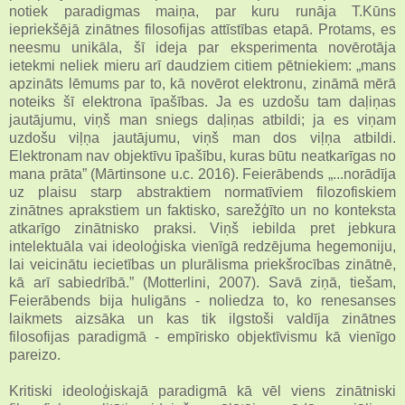
notiek paradigmas maiņa, par kuru runāja T.Kūns
iepriekšējā zinātnes filosofijas attīstības etapā. Protams, es
neesmu unikāla, šī ideja par eksperimenta novērotāja
ietekmi neliek mieru arī daudziem citiem pētniekiem: „mans
apzināts lēmums par to, kā novērot elektronu, zināmā mērā
noteiks šī elektrona īpašības. Ja es uzdošu tam daļiņas
jautājumu, viņš man sniegs daļiņas atbildi; ja es viņam
uzdošu viļņa jautājumu, viņš man dos viļņa atbildi.
Elektronam nav objektīvu īpašību, kuras būtu neatkarīgas no
mana prāta” (Mārtinsone u.c. 2016). Feierābends „...norādīja
uz plaisu starp abstraktiem normatīviem filozofiskiem
zinātnes aprakstiem un faktisko, sarežģīto un no konteksta
atkarīgo zinātnisko praksi. Viņš iebilda pret jebkura
intelektuāla vai ideoloģiska vienīgā redzējuma hegemoniju,
lai veicinātu iecietības un plurālisma priekšrocības zinātnē,
kā arī sabiedrībā.” (Motterlini, 2007). Savā ziņā, tiešam,
Feierābends bija huligāns - noliedza to, ko renesanses
laikmets aizsāka un kas tik ilgstoši valdīja zinātnes
filosofijas paradigmā - empīrisko objektīvismu kā vienīgo
pareizo.
Kritiski ideoloģiskajā paradigmā kā vēl viens zinātniski