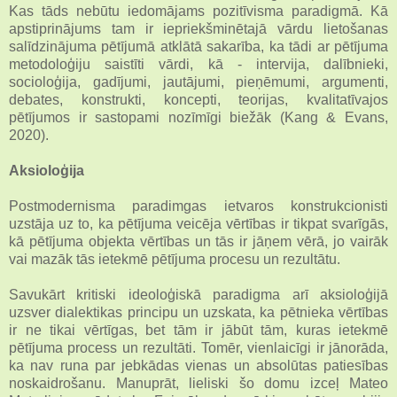
Kas tāds nebūtu iedomājams pozitīvisma paradigmā. Kā
apstiprinājums tam ir iepriekšminētajā vārdu lietošanas
salīdzinājuma pētījumā atklātā sakarība, ka tādi ar pētījuma
metodoloģiju saistīti vārdi, kā - intervija, dalībnieki,
socioloģija, gadījumi, jautājumi, pieņēmumi, argumenti,
debates, konstrukti, koncepti, teorijas, kvalitatīvajos
pētījumos ir sastopami nozīmīgi biežāk (Kang & Evans,
2020).
Aksioloģija
Postmodernisma paradimgas ietvaros konstrukcionisti
uzstāja uz to, ka pētījuma veicēja vērtības ir tikpat svarīgās,
kā pētījuma objekta vērtības un tās ir jāņem vērā, jo vairāk
vai mazāk tās ietekmē pētījuma procesu un rezultātu.
Savukārt kritiski ideoloģiskā paradigma arī aksioloģijā
uzsver dialektikas principu un uzskata, ka pētnieka vērtības
ir ne tikai vērtīgas, bet tām ir jābūt tām, kuras ietekmē
pētījuma process un rezultāti. Tomēr, vienlaicīgi ir jānorāda,
ka nav runa par jebkādas vienas un absolūtas patiesības
noskaidrošanu. Manuprāt, lieliski šo domu izceļ Mateo