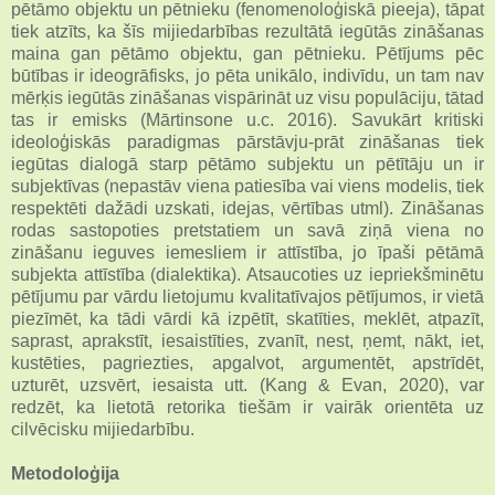
pētāmo objektu un pētnieku (fenomenoloģiskā pieeja), tāpat
tiek atzīts, ka šīs mijiedarbības rezultātā iegūtās zināšanas
maina gan pētāmo objektu, gan pētnieku. Pētījums pēc
būtības ir ideogrāfisks, jo pēta unikālo, indivīdu, un tam nav
mērķis iegūtās zināšanas vispārināt uz visu populāciju, tātad
tas ir emisks (Mārtinsone u.c. 2016). Savukārt kritiski
ideoloģiskās paradigmas pārstāvju-prāt zināšanas tiek
iegūtas dialogā starp pētāmo subjektu un pētītāju un ir
subjektīvas (nepastāv viena patiesība vai viens modelis, tiek
respektēti dažādi uzskati, idejas, vērtības utml). Zināšanas
rodas sastopoties pretstatiem un savā ziņā viena no
zināšanu ieguves iemesliem ir attīstība, jo īpaši pētāmā
subjekta attīstība (dialektika). Atsaucoties uz iepriekšminētu
pētījumu par vārdu lietojumu kvalitatīvajos pētījumos, ir vietā
piezīmēt, ka tādi vārdi kā izpētīt, skatīties, meklēt, atpazīt,
saprast, aprakstīt, iesaistīties, zvanīt, nest, ņemt, nākt, iet,
kustēties, pagriezties, apgalvot, argumentēt, apstrīdēt,
uzturēt, uzsvērt, iesaista utt. (Kang & Evan, 2020), var
redzēt, ka lietotā retorika tiešām ir vairāk orientēta uz
cilvēcisku mijiedarbību.
Metodoloģija