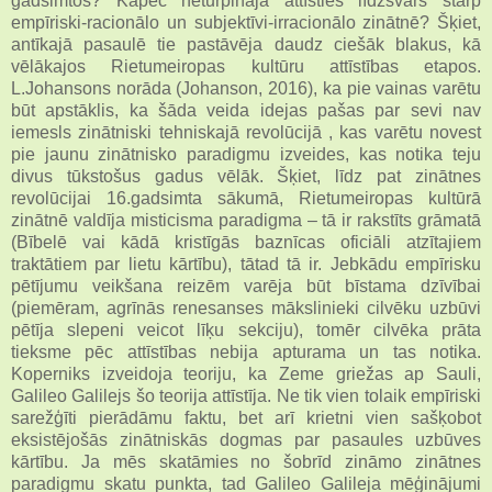
gadsimtos? Kāpēc neturpināja attīsties līdzsvars starp
empīriski-racionālo un subjektīvi-irracionālo zinātnē? Šķiet,
antīkajā pasaulē tie pastāvēja daudz ciešāk blakus, kā
vēlākajos Rietumeiropas kultūru attīstības etapos.
L.Johansons norāda (Johanson, 2016), ka pie vainas varētu
būt apstāklis, ka šāda veida idejas pašas par sevi nav
iemesls zinātniski tehniskajā revolūcijā , kas varētu novest
pie jaunu zinātnisko paradigmu izveides, kas notika teju
divus tūkstošus gadus vēlāk. Šķiet, līdz pat zinātnes
revolūcijai 16.gadsimta sākumā, Rietumeiropas kultūrā
zinātnē valdīja misticisma paradigma – tā ir rakstīts grāmatā
(Bībelē vai kādā kristīgās baznīcas oficiāli atzītajiem
traktātiem par lietu kārtību), tātad tā ir. Jebkādu empīrisku
pētījumu veikšana reizēm varēja būt bīstama dzīvībai
(piemēram, agrīnās renesanses mākslinieki cilvēku uzbūvi
pētīja slepeni veicot līķu sekciju), tomēr cilvēka prāta
tieksme pēc attīstības nebija apturama un tas notika.
Koperniks izveidoja teoriju, ka Zeme griežas ap Sauli,
Galileo Galilejs šo teorija attīstīja. Ne tik vien tolaik empīriski
sarežģīti pierādāmu faktu, bet arī krietni vien sašķobot
eksistējošās zinātniskās dogmas par pasaules uzbūves
kārtību. Ja mēs skatāmies no šobrīd zināmo zinātnes
paradigmu skatu punkta, tad Galileo Galileja mēģinājumi