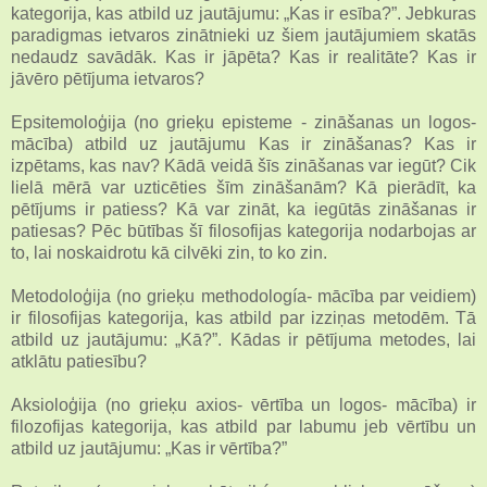
kategorija, kas atbild uz jautājumu: „Kas ir esība?”. Jebkuras
paradigmas ietvaros zinātnieki uz šiem jautājumiem skatās
nedaudz savādāk. Kas ir jāpēta? Kas ir realitāte? Kas ir
jāvēro pētījuma ietvaros?
Epsitemoloģija (no grieķu episteme - zināšanas un logos-
mācība) atbild uz jautājumu Kas ir zināšanas? Kas ir
izpētams, kas nav? Kādā veidā šīs zināšanas var iegūt? Cik
lielā mērā var uzticēties šīm zināšanām? Kā pierādīt, ka
pētījums ir patiess? Kā var zināt, ka iegūtās zināšanas ir
patiesas? Pēc būtības šī filosofijas kategorija nodarbojas ar
to, lai noskaidrotu kā cilvēki zin, to ko zin.
Metodoloģija (no grieķu methodología- mācība par veidiem)
ir filosofijas kategorija, kas atbild par izziņas metodēm. Tā
atbild uz jautājumu: „Kā?”. Kādas ir pētījuma metodes, lai
atklātu patiesību?
Aksioloģija (no grieķu axios- vērtība un logos- mācība) ir
filozofijas kategorija, kas atbild par labumu jeb vērtību un
atbild uz jautājumu: „Kas ir vērtība?”