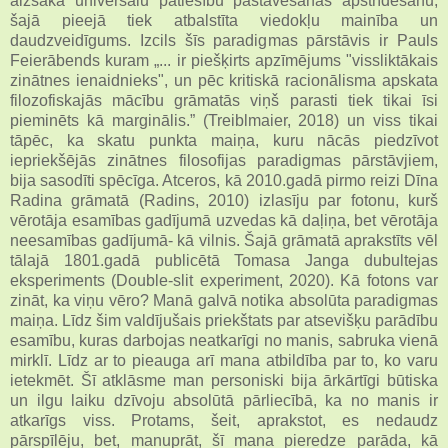
aizsāka universālu patiesību pastāvēšanas apstrīdēšanu,
šajā pieejā tiek atbalstīta viedokļu mainība un
daudzveidīgums. Izcils šīs paradigmas pārstāvis ir Pauls
Feierābends kuram „... ir piešķirts apzīmējums "vissliktākais
zinātnes ienaidnieks", un pēc kritiskā racionālisma apskata
filozofiskajās mācību grāmatās viņš parasti tiek tikai īsi
pieminēts kā marginālis.” (Treiblmaier, 2018) un viss tikai
tāpēc, ka skatu punkta maiņa, kuru nācās piedzīvot
iepriekšējās zinātnes filosofijas paradigmas pārstāvjiem,
bija sasodīti spēcīga. Atceros, kā 2010.gadā pirmo reizi Dīna
Radina grāmatā (Radins, 2010) izlasīju par fotonu, kurš
vērotāja esamības gadījumā uzvedas kā daļiņa, bet vērotāja
neesamības gadījumā- kā vilnis. Šajā grāmatā aprakstīts vēl
tālajā 1801.gadā publicētā Tomasa Janga dubultejas
eksperiments (Double-slit experiment, 2020). Kā fotons var
zināt, ka viņu vēro? Manā galvā notika absolūta paradigmas
maiņa. Līdz šim valdījušais priekštats par atsevišķu parādību
esamību, kuras darbojas neatkarīgi no manis, sabruka vienā
mirklī. Līdz ar to pieauga arī mana atbildība par to, ko varu
ietekmēt. Šī atklāsme man personiski bija ārkārtīgi būtiska
un ilgu laiku dzīvoju absolūtā pārliecībā, ka no manis ir
atkarīgs viss. Protams, šeit, aprakstot, es nedaudz
pārspīlēju, bet, manuprāt, šī mana pieredze parāda, kā