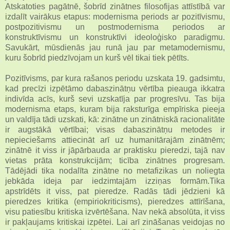
Atskatoties pagātnē, šobrīd zinātnes filosofijas attīstībā var
izdalīt vairākus etapus: modernisma periods ar pozitīvismu,
postpozitivismu un postmodernisma periodos ar
konstruktīvismu un konstruktīvi ideoloģisko paradigmu.
Savukārt, mūsdienās jau runā jau par metamodernismu,
kuru šobrīd piedzīvojam un kurš vēl tikai tiek pētīts.
Pozitīvisms, par kura rašanos periodu uzskata 19. gadsimtu,
kad precīzi izpētāmo dabaszinātņu vērtība pieauga ikkatra
indivīda acīs, kurš sevi uzskatīja par progresīvu. Tas bija
modernisma etaps, kuram bija raksturīga empīriska pieeja
un valdīja tādi uzskati, kā: zinātne un zinātniskā racionalitāte
ir augstākā vērtībai; visas dabaszinātņu metodes ir
nepieciešams attiecināt arī uz humanitārajām zinātnēm;
zinātnē it viss ir jāpārbauda ar praktisku pieredzi, tajā nav
vietas prāta konstrukcijām; ticība zinātnes progresam.
Tādējādi tika nodalīta zinātne no metafizikas un noliegta
jebkāda ideja par iedzimtajām izziņas formām.Tika
apstrīdēts it viss, pat pieredze. Radās tādi jēdzieni kā
pieredzes kritika (empiriokriticisms), pieredzes attīrīšana,
visu patiesību kritiska izvērtēšana. Nav nekā absolūta, it viss
ir pakļaujams kritiskai izpētei. Lai arī zināšanas veidojas no