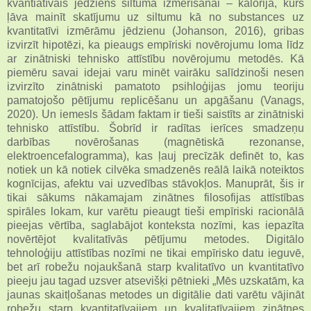
kvantiatīvais jēdziens siltuma izmērīšanai – kalorija, kurš
ļāva mainīt skatījumu uz siltumu kā no substances uz
kvantitatīvi izmērāmu jēdzienu (Johanson, 2016), gribas
izvirzīt hipotēzi, ka pieaugs empīriski novērojumu loma līdz
ar zinātniski tehnisko attīstību novērojumu metodēs. Kā
piemēru savai idejai varu minēt vairāku salīdzinoši nesen
izvirzīto zinātniski pamatoto psihloģijas jomu teoriju
pamatojošo pētījumu replicēšanu un apgāšanu (Vanags,
2020). Un iemesls šādam faktam ir tieši saistīts ar zinātniski
tehnisko attīstību. Šobrīd ir radītas ierīces smadzeņu
darbības novērošanas (magnētiskā rezonanse,
elektroencefalogramma), kas ļauj precīzāk definēt to, kas
notiek un kā notiek cilvēka smadzenēs reālā laikā noteiktos
kognīcijas, afektu vai uzvedības stāvokļos. Manuprāt, šis ir
tikai sākums nākamajam zinātnes filosofijas attīstības
spirāles lokam, kur varētu pieaugt tieši empīriski racionālā
pieejas vērtība, saglabājot konteksta nozīmi, kas iepazīta
novērtējot kvalitatīvās pētījumu metodes. Digitālo
tehnoloģiju attīstības nozīmi ne tikai empīrisko datu ieguvē,
bet arī robežu nojaukšanā starp kvalitatīvo un kvantitatīvo
pieeju jau tagad uzsver atsevišķi pētnieki „Mēs uzskatām, ka
jaunas skaitļošanas metodes un digitālie dati varētu vājināt
robežu starp kvantitatīvajiem un kvalitatīvajiem zinātnes