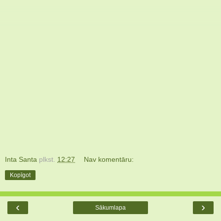
Inta Santa
plkst.
12:27
Nav komentāru:
Kopīgot
‹
›
Sākumlapa