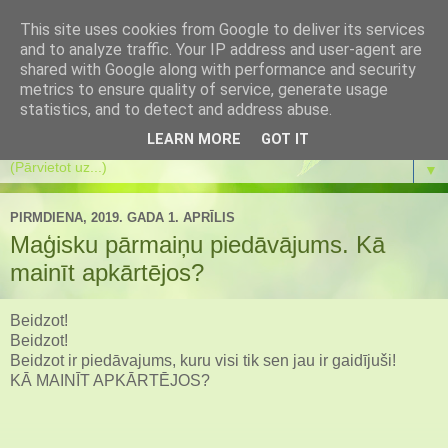
This site uses cookies from Google to deliver its services
Es mainos
and to analyze traffic. Your IP address and user-agent are
shared with Google along with performance and security
metrics to ensure quality of service, generate usage
Es mainos pati un atbalstu pārmaiņas citos. Koučings.
statistics, and to detect and address abuse.
Transformācijas spēle. Eneagramma. Meditācijas.
LEARN MORE
GOT IT
▼
PIRMDIENA, 2019. GADA 1. APRĪLIS
Maģisku pārmaiņu piedāvājums. Kā
mainīt apkārtējos?
Beidzot!
Beidzot!
Beidzot ir piedāvajums, kuru visi tik sen jau ir gaidījuši!
KĀ MAINĪT APKĀRTĒJOS?