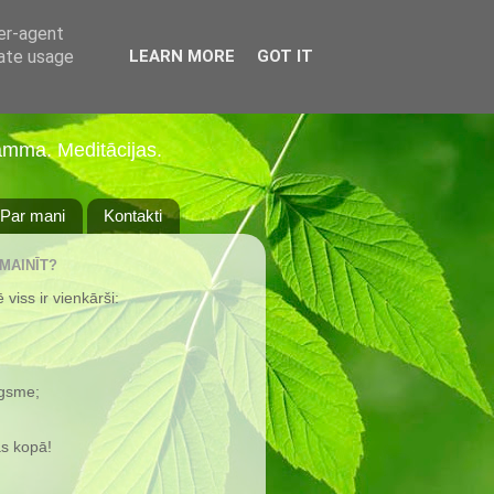
ser-agent
rate usage
LEARN MORE
GOT IT
amma. Meditācijas.
Par mani
Kontakti
 MAINĪT?
viss ir vienkārši:
ugsme;
s kopā!