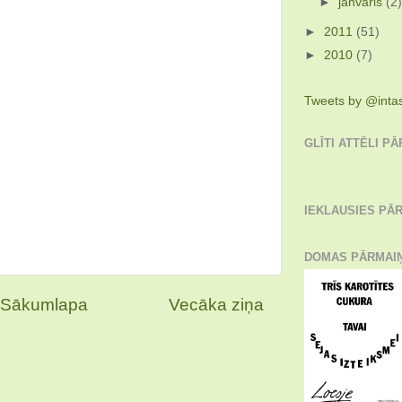
►
janvāris
(2
►
2011
(51)
►
2010
(7)
Tweets by @inta
GLĪTI ATTĒLI P
IEKLAUSIES PĀR
DOMAS PĀRMAI
Sākumlapa
Vecāka ziņa