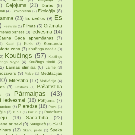
)
Ceļojums
(21)
Darbs
(5)
Ekoloģija
(8)
all
(4)
Ekokopiena
(2)
Es
ramma
(23)
Es izvēlos
(9)
)
Grāmata
Filmas
(5)
Festivāls
(1)
Iedvesma
(14)
menes bizness
(3)
Jaunā Gada apņemšanās
(7)
Komandu
Kokle
(3)
1)
Katari
(1)
forta zona
(7)
Koučinga nedēļa
(3)
Koučings
(57)
(2)
Koučings
ings skype
(4)
Koučings skolā
(2)
2)
Laimas slimība
(6)
Laime
(3)
īdzsvars
(9)
Meditācijas
Maize
(1)
40)
Mīlestība
(17)
Motivācija
(4)
Pašattīstība
ies
(9)
Pastalas
(1)
Pārmaiņas
(43)
s
(2)
i iedvesmai
(16)
Pētījums
(7)
Pieredze
(16)
mumiem
(3)
Plovs
(1)
ģija
(3)
Radošums
PTST
(1)
Puzuri
(1)
ēju
(19)
Sadarbība
(23)
Sākt
aņa ar sevi
(9)
Saulgrieži
(3)
inārs
(12)
Spēka
Skaņu pelde
(1)