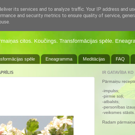
liver its services and to analyze traffic. Your IP address and u
rmance and security metrics to ensure quality of service, gene
buse.
ārmaiņas citos. Koučings. Transformācijas spēle. Eneagr
sformācijas spēle
Eneagramma
Meditācijas
FAQ
APRĪLIS
IR GATAVĪBA KO
Pārmaiņu receptē 
-impulss;
-pirmie soļi;
-atbalsts;
-personības iza
-veiksmes stāsts.
Radam pārmaiņa