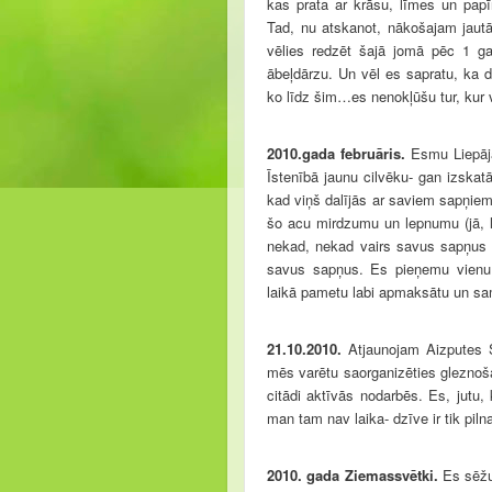
kas prata ar krāsu, līmes un papī
Tad, nu atskanot, nākošajam jau
vēlies redzēt šajā jomā pēc 1 ga
ābeļdārzu. Un vēl es sapratu, ka da
ko līdz šim…es nenokļūšu tur, kur vē
2010.gada februāris.
E
smu Liepāj
Īstenībā jaunu cilvēku- gan izskat
kad viņš dalījās ar saviem sapņiem
šo acu mirdzumu un lepnumu (jā, 
nekad, nekad vairs savus sapņus 
savus sapņus. Es pieņemu vienu
laikā pametu labi apmaksātu un sam
21.10.2010.
Atjaunojam Aizputes Si
mēs varētu saorganizēties glezno
citādi aktīvās nodarbēs. Es, jutu,
man tam nav laika- dzīve ir tik pil
2010. gada Ziemassvētki.
Es sēž