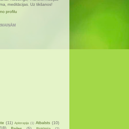
a, meditācijas. Uz tikšanos!
no profilu
RMAIŅĀM
ute
(11)
Atbalsts
(10)
Apiterapija
(1)
(18)
Bailes
(5)
Bioķīmija
(2)