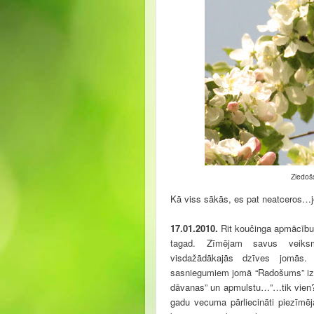
Ziedoš
Kā viss sākās, es pat neatceros…jo 
17.01.2010.
Rit koučinga apmācību
tagad. Zīmējam savus veiks
visdažādākajās dzīves jomās
sasniegumiem jomā “Radošums” izsp
dāvanas” un apmulstu…”…tik vien??
gadu vecuma pārliecināti piezīmēj