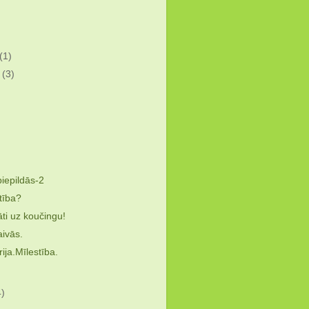
(1)
s
(3)
)
piepildās-2
tība?
āti uz koučingu!
aivās.
ija.Mīlestība.
4)