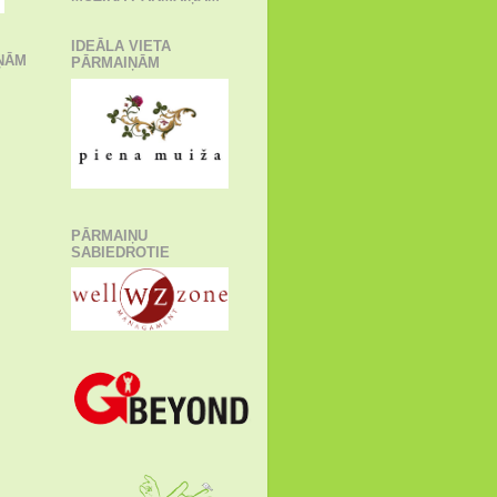
IDEĀLA VIETA
ŅĀM
PĀRMAIŅĀM
PĀRMAIŅU
SABIEDROTIE