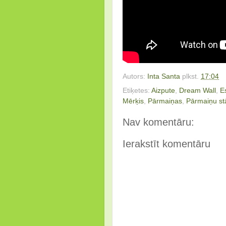
Autors:
Inta Santa
plkst.
17:04
Etiķetes:
Aizpute
,
Dream Wall
,
E
Mērķis
,
Pārmaiņas
,
Pārmaiņu st
Nav komentāru:
Ierakstīt komentāru