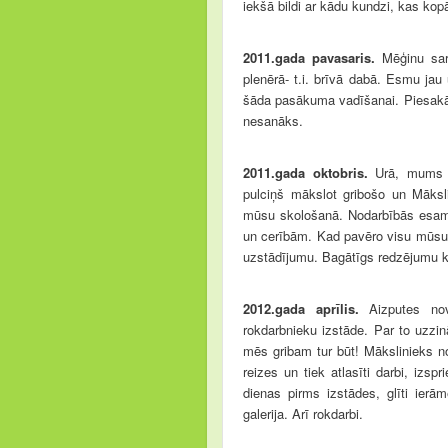
iekšā bildi ar kādu kundzi, kas kop
2011.gada pavasaris.
Mēģinu sar
plenērā- t.i. brīvā dabā. Esmu jau
šāda pasākuma vadīšanai. Piesakāmi
nesanāks.
2011.gada oktobris.
Urā, mums be
pulciņš mākslot gribošo un Māksli
mūsu skološanā. Nodarbībās esam
un cerībām. Kad pavēro visu mūsu 
uzstādījumu. Bagātīgs redzējumu k
2012.gada aprīlis.
Aizputes no
rokdarbnieku izstāde. Par to uz
mēs gribam tur būt! Mākslinieks n
reizes un tiek atlasīti darbi, iz
dienas pirms izstādes, glīti ierām
galerija. Arī rokdarbi.