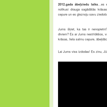
2012.gada ābeļziedu laiks
…es e
nolikusi drauga sagādātās krāsas
cepure un es gleznoju savu ziedoš
Jums šķiet, ka tas ir nenopietni
diviem? Es ar Jums nestrīdēšos, va
krāsas, liela salmu cepure, ābeļdār
Lai Jums viss izdodas! Es zinu, Jūs