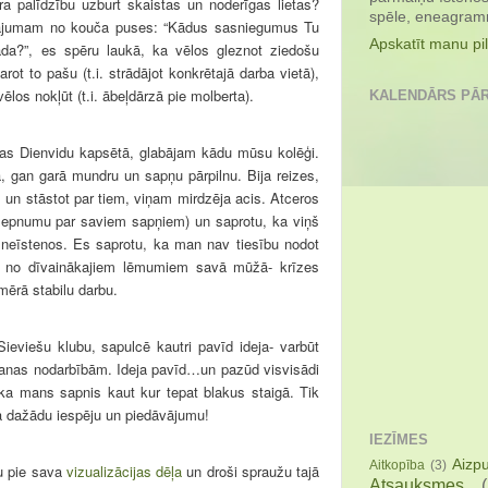
ra palīdzību uzburt skaistas un noderīgas lietas?
spēle, eneagramm
tājumam no kouča puses: “Kādus sasniegumus Tu
Apskatīt manu pil
da?”, es spēru laukā, ka vēlos gleznot ziedošu
rot to pašu (t.i. strādājot konkrētajā darba vietā),
los nokļūt (t.i. ābeļdārzā pie molberta).
KALENDĀRS PĀ
as Dienvidu kapsētā, glabājam kādu mūsu kolēģi.
ā, gan garā mundru un sapņu pārpilnu. Bija reizes,
 un stāstot par tiem, viņam mirdzēja acis. Atceros
lepnumu par saviem sapņiem) un saprotu, ka viņš
neīstenos. Es saprotu, ka man nav tiesību nodot
 no dīvainākajiem lēmumiem savā mūžā- krīzes
ērā stabilu darbu.
eviešu klubu, sapulcē kautri pavīd ideja- varbūt
šanas nodarbībām. Ideja pavīd…un pazūd visvisādi
 ka mans sapnis kaut kur tepat blakus staigā. Tik
na dažādu iespēju un piedāvājumu!
IEZĪMES
Aizp
Aitkopība
(3)
u pie sava
vizualizācijas dēļa
un droši spraužu tajā
Atsauksmes