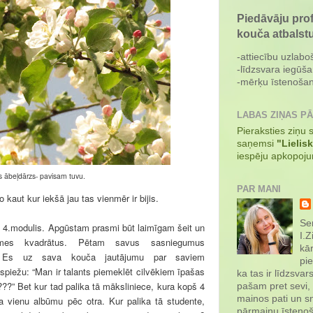
Piedāvāju pro
kouča atbalst
-attiecību uzlabo
-līdzsvara iegūša
-mērķu īstenošan
LABAS ZIŅAS P
Pieraksties ziņu
saņemsi
"Lielis
iespēju apkopoj
s ābeļdārzs- pavisam tuvu.
PAR MANI
kaut kur iekšā jau tas vienmēr ir bijis.
Sen
 4.modulis. Apgūstam prasmi būt laimīgam šeit un
I.Z
mes kvadrātus. Pētam savus sasniegumus
kār
. Es uz sava kouča jautājumu par saviem
pie
iežu: “Man ir talants piemeklēt cilvēkiem īpašas
ka tas ir līdzsvar
?” Bet kur tad palika tā māksliniece, kura kopš 4
pašam pret sevi,
mainos pati un sn
a vienu albūmu pēc otra. Kur palika tā studente,
pārmaiņu īstenoš