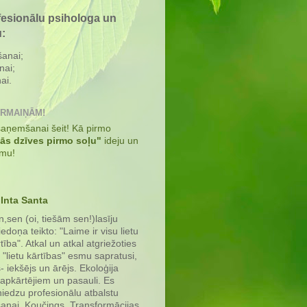
fesionālu psihologa un
u:
šanai;
nai;
ai.
ĀRMAIŅĀM!
 saņemšanai šeit! Kā pirmo
kās dzīves pirmo soļu"
ideju un
umu!
Inta Santa
,sen (oi, tiešām sen!)lasīju
iedoņa teikto: "Laime ir visu lietu
tība". Atkal un atkal atgriežoties
 "lietu kārtības" esmu sapratusi,
s- iekšējs un ārējs. Ekoloģija
 apkārtējiem un pasauli. Es
iedzu profesionālu atbalstu
anai. Koučings, Transformācijas