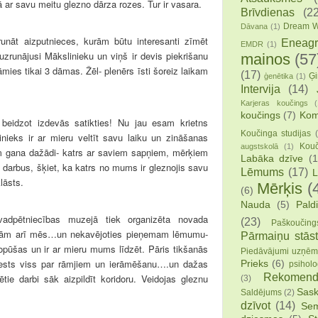
ā ar savu meitu glezno dārza rozes. Tur ir vasara.
Brīvdienas
(22
Dream W
Dāvana
(1)
unāt aizputnieces, kurām būtu interesanti zīmēt
Eneag
EMDR
(1)
 uzrunājusi Mākslinieku un viņš ir devis piekrišanu
mainos
(57
es tikai 3 dāmas. Žēl- plenērs īsti šoreiz laikam
(17)
Ģi
ģenētika
(1)
Intervija
(14)
Karjeras koučings
(
koučings
(7)
Kom
idzot izdevās satikties! Nu jau esam krietns
Koučinga studijas
nieks ir ar mieru veltīt savu laiku un zināšanas
Kouč
augstskolā
(1)
 gana dažādi- katrs ar saviem sapņiem, mērķiem
Labāka dzīve
(1
darbus, šķiet, ka katrs no mums ir gleznojis savu
Lēmums
(17)
L
lāsts.
Mērķis
(
(6)
Nauda
(5)
Pald
vadpētniecības muzejā tiek organizēta novada
(23)
Paškoučing
zinām arī mēs…un nekavējoties pieņemam lēmumu-
Pārmaiņu stāst
opūšas un ir ar mieru mums līdzēt. Pāris tikšanās
Piedāvājumi uzņē
spriests viss par rāmjiem un ierāmēšanu….un dažas
Prieks
(6)
psiholo
Rekomend
ētie darbi sāk aizpildīt koridoru. Veidojas gleznu
(3)
Sask
Saldējums
(2)
dzīvot
(14)
Sem