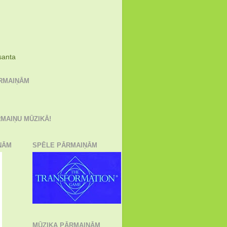
)
santa
ĀRMAIŅĀM
MAIŅU MŪZIKĀ!
ŅĀM
SPĒLE PĀRMAIŅĀM
MŪZIKA PĀRMAIŅĀM