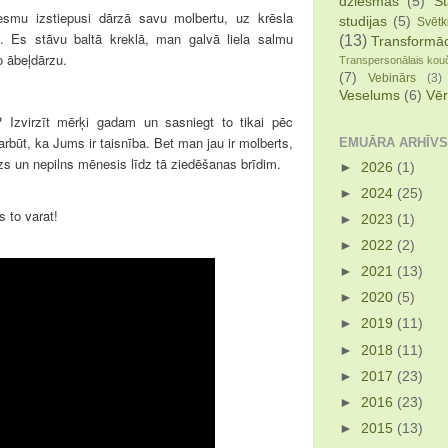
dziesmas
(5)
St
smu izstiepusi dārzā savu molbertu, uz krēsla
studijas
(5)
Svētk
. Es stāvu baltā kreklā, man galvā liela salmu
(13)
Transformāc
o ābeļdārzu.
Transpersonālais kou
(7)
Vebinārs
(3)
Veselums
(6)
Vēr
? Izvirzīt mērķi gadam un sasniegt to tikai pēc
rbūt, ka Jums ir taisnība. Bet man jau ir molberts,
EMUĀRA ARHĪVS
zs un nepilns mēnesis līdz tā ziedēšanas brīdim.
►
2026
(1)
►
2024
(25)
 to varat!
►
2023
(1)
►
2022
(2)
►
2021
(13)
►
2020
(5)
►
2019
(11)
►
2018
(11)
►
2017
(23)
►
2016
(23)
►
2015
(13)