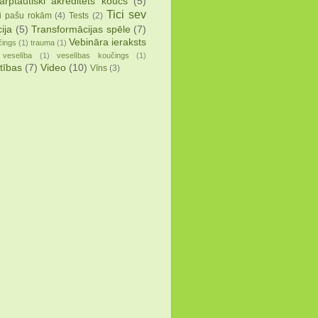
arptautiski akreditēts koučs
(5)
Tici sev
i pašu rokām
(4)
Tests
(2)
ija
(5)
Transformācijas spēle
(7)
Vebināra ieraksts
čings
(1)
trauma
(1)
veselība
(1)
veselības koučings
(1)
tības
(7)
Video
(10)
Vīns
(3)