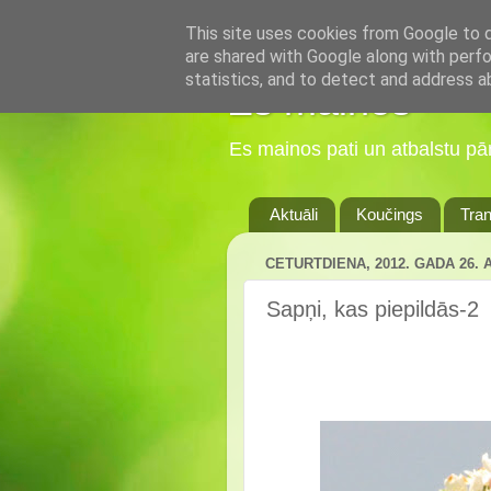
This site uses cookies from Google to de
are shared with Google along with perfo
statistics, and to detect and address a
Es mainos
Es mainos pati un atbalstu p
Aktuāli
Koučings
Tran
CETURTDIENA, 2012. GADA 26. 
Sapņi, kas piepildās-2