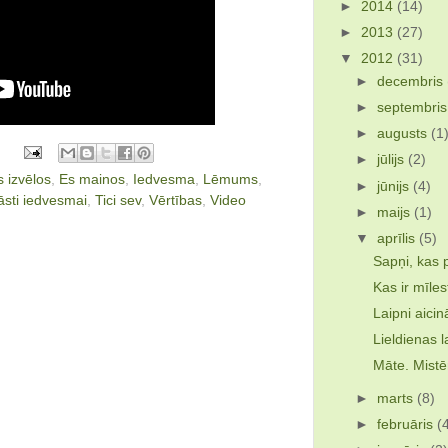
►
2014
(14)
►
2013
(27)
▼
2012
(31)
►
decembris
►
septembri
►
augusts
(1
►
jūlijs
(2)
s izvēlos
,
Es mainos
,
Iedvesma
,
Lēmums
,
►
jūnijs
(4)
āsti iedvesmai
,
Tici sev
,
Vērtības
,
Video
►
maijs
(1)
▼
aprīlis
(5)
Sapņi, kas 
Kas ir mīles
Laipni aicin
Lieldienas l
Māte. Mistēr
►
marts
(8)
►
februāris
(