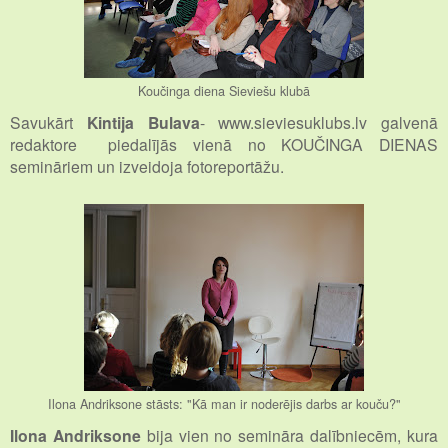
Koučinga diena Sieviešu klubā
Savukārt
Kintija Bulava
- www.sieviesuklubs.lv galvenā
redaktore piedalījās vienā no KOUČINGA DIENAS
semināriem un izveidoja fotoreportāžu.
Ilona Andriksone stāsts: "Kā man ir noderējis darbs ar kouču?"
Ilona Andriksone
bija vien no semināra dalībniecēm, kura