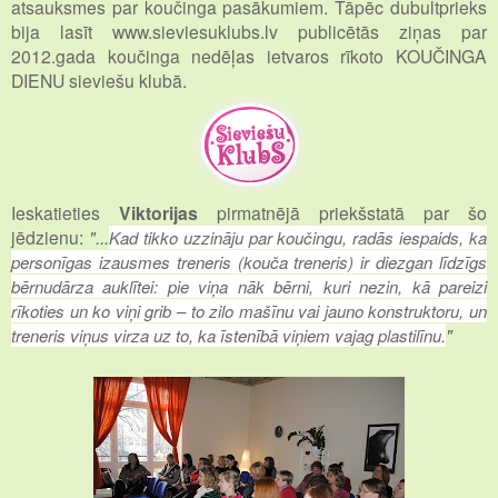
atsauksmes par koučinga pasākumiem. Tāpēc dubultprieks
bija lasīt www.sieviesuklubs.lv publicētās ziņas par
2012.gada koučinga nedēļas ietvaros rīkoto KOUČINGA
DIENU sieviešu klubā.
Ieskatieties
Viktorijas
pirmatnējā priekšstatā par šo
jēdzienu:
"...
Kad tikko uzzināju par koučingu, radās iespaids, ka
personīgas izausmes treneris (kouča treneris) ir diezgan līdzīgs
bērnudārza auklītei: pie viņa nāk bērni, kuri nezin, kā pareizi
rīkoties un ko viņi grib – to zilo mašīnu vai jauno konstruktoru, un
"
treneris viņus virza uz to, ka īstenībā viņiem vajag plastilīnu.