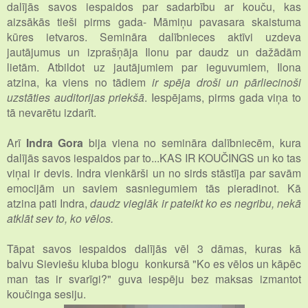
dalījās savos iespaidos par sadarbību ar kouču, kas
aizsākās tieši pirms gada- Māmiņu pavasara skaistuma
kūres ietvaros. Semināra dalībnieces aktīvi uzdeva
jautājumus un izprašņāja Ilonu par daudz un dažādām
lietām. Atbildot uz jautājumiem par ieguvumiem, Ilona
atzina, ka viens no tādiem
ir spēja droši un pārliecinoši
uzstāties auditorijas priekšā
. Iespējams, pirms gada viņa to
tā nevarētu izdarīt.
Arī
Indra Gora
bija viena no semināra dalībniecēm, kura
dalījās savos iespaidos par to...KAS IR KOUČINGS un ko tas
viņai ir devis. Indra vienkārši un no sirds stāstīja par savām
emocijām un saviem sasniegumiem tās pieradinot. Kā
atzina pati Indra,
daudz vieglāk ir pateikt ko es negribu, nekā
atklāt sev to, ko vēlos.
Tāpat savos iespaidos dalījās vēl 3 dāmas, kuras kā
balvu Sieviešu kluba blogu konkursā "Ko es vēlos un kāpēc
man tas ir svarīgi?" guva iespēju bez maksas izmantot
koučinga sesiju.