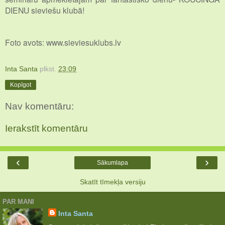
DIENU sieviešu klubā!
Foto avots: www.sieviesuklubs.lv
Inta Santa
plkst.
23:09
Kopīgot
Nav komentāru:
Ierakstīt komentāru
‹
›
Sākumlapa
Skatīt tīmekļa versiju
PAR MANI
Inta Santa