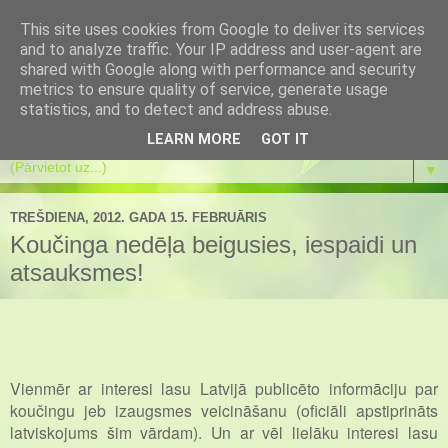
This site uses cookies from Google to deliver its services
Es mainos
and to analyze traffic. Your IP address and user-agent are
shared with Google along with performance and security
metrics to ensure quality of service, generate usage
Es mainos pati un atbalstu pārmaiņas citos. Koučings.
statistics, and to detect and address abuse.
Transformācijas spēle. Eneagramma. Meditācijas.
LEARN MORE
GOT IT
▼
TREŠDIENA, 2012. GADA 15. FEBRUĀRIS
Koučinga nedēļa beigusies, iespaidi un
atsauksmes!
Vienmēr ar interesi lasu Latvijā publicēto informāciju par
koučingu jeb izaugsmes veicināšanu (oficiāli apstiprināts
latviskojums šim vārdam). Un ar vēl lielāku interesi lasu