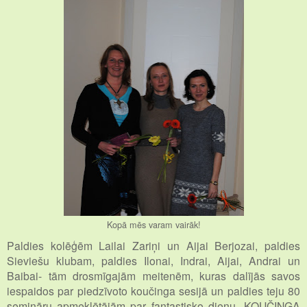
Kopā mēs varam vairāk!
Paldies kolēģēm Lailai Zariņi un Aijai Berjozai, paldies
Sieviešu klubam, paldies Ilonai, Indrai, Aijai, Andrai un
Baibai- tām drosmīgajām meitenēm, kuras dalījās savos
iespaidos par piedzīvoto koučinga sesijā un paldies teju 80
semināru apmeklētājām par fantastisko dienu- KOUČINGA