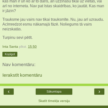
kas man ir un ko ar to darīs, arī uzzināšu tikai uz vietas, vai
arī no interneta. Nav pat īstas skaidrības, ko jautāt. Kas man
ir jāzin?
Trauksme jau vairs nav tikai trauksmīte. Nu, jau arī uzraudu.
Acīmredzot esmu nākamajā fāzē. Noliegums tā vairs
neizskatās.
Turpinu sevi pētīt.
Inta Santa
plkst.
15:50
Kopīgot
Nav komentāru:
Ierakstīt komentāru
‹
›
Sākumlapa
Skatīt tīmekļa versiju