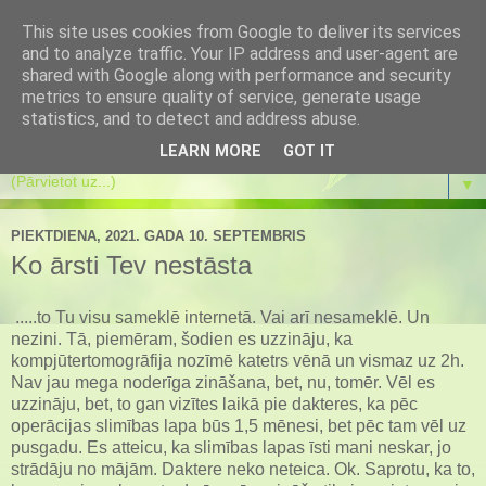
This site uses cookies from Google to deliver its services
Es mainos
and to analyze traffic. Your IP address and user-agent are
shared with Google along with performance and security
metrics to ensure quality of service, generate usage
Es mainos pati un atbalstu pārmaiņas citos. Koučings.
statistics, and to detect and address abuse.
Transformācijas spēle. Eneagramma. Meditācijas.
LEARN MORE
GOT IT
▼
PIEKTDIENA, 2021. GADA 10. SEPTEMBRIS
Ko ārsti Tev nestāsta
.....to Tu visu sameklē internetā. Vai arī nesameklē. Un
nezini. Tā, piemēram, šodien es uzzināju, ka
kompjūtertomogrāfija nozīmē katetrs vēnā un vismaz uz 2h.
Nav jau mega noderīga zināšana, bet, nu, tomēr. Vēl es
uzzināju, bet, to gan vizītes laikā pie dakteres, ka pēc
operācijas slimības lapa būs 1,5 mēnesi, bet pēc tam vēl uz
pusgadu. Es atteicu, ka slimības lapas īsti mani neskar, jo
strādāju no mājām. Daktere neko neteica. Ok. Saprotu, ka to,