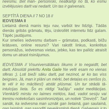
neesmu. Bet man- personiski, neatkarīgi no tā, ko esmu
izvēlējusies darīt vai nedarīt. Un tas ir galvenais.
SEPTĪTĀ DIENA // 7 NO 18 //
IEDVESMA II
Lietainā dienā manis teju nav, varbūt tev līdzīgi. Tādās
dienās gribās grāmatu, tēju, izskrollēt internetu līdz galam.
Tāpēc jautājums.
Kur smelies iedvesmu darbam – grāmatas, podkasti, bilžu
krātuves, online resursi? Vari rakstīt linkus, konkrētus
personāžus, iedvesmas vietas, jebko, kas tev palīdz atraisīt
domu un atrast risinājumus.
IEDVESMA // Visuniversālākais likums ir to negaidīt, bet
darīt. Absolūti piekrītu
Anita Gaile
Ne velti esam no vienas
sfēras ;). Ļoti bieži sāku darīt, pat nezinot, ar ko tas viss
beigsies. Jā, man ir plāni un mērķi, bet detaļas es cenšos (o,
te vēl ir ko mācīties!) atstāt plūsmai. Un tur strādā tā-
intuīcijas lieta. Šo es riktīgi "kačāju" vadot meditācijas.
Vienkārši mirstu no laimes mirkļos, kad, vadot sesiju vai
treniņu notiekošais sasinhronizējas, un notiek "Dieviņš". Tad
sanāk, ka iedvesma man uznāk gan lietainā, gan saulainā,
gan laimīgā, gan sasodīti neveiksmīgā dienā. Galvenais ir to