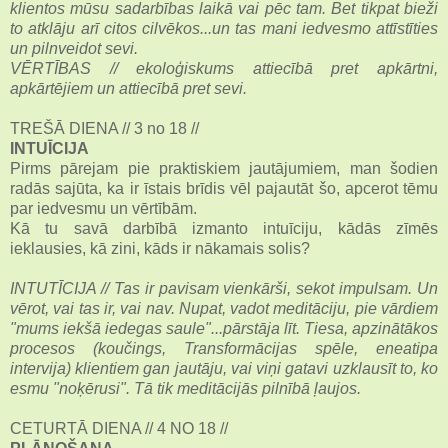
klientos mūsu sadarbības laikā vai pēc tam. Bet tikpat bieži
to atklāju arī citos cilvēkos...un tas mani iedvesmo attīstīties
un pilnveidot sevi.
VĒRTĪBAS // ekoloģiskums attiecībā pret apkārtni,
apkārtējiem un attiecībā pret sevi.
TREŠĀ DIENA // 3 no 18 //
INTUĪCIJA
Pirms pārejam pie praktiskiem jautājumiem, man šodien
radās sajūta, ka ir īstais brīdis vēl pajautāt šo, apcerot tēmu
par iedvesmu un vērtībām.
Kā tu savā darbībā izmanto intuīciju, kādās zīmēs
ieklausies, kā zini, kāds ir nākamais solis?
INTUTĪCIJA // Tas ir pavisam vienkārši, sekot impulsam. Un
vērot, vai tas ir, vai nav. Nupat, vadot meditāciju, pie vārdiem
"mums iekšā iedegas saule"...pārstāja līt. Tiesa, apzinātākos
procesos (koučings, Transformācijas spēle, eneatipa
intervija) klientiem gan jautāju, vai viņi gatavi uzklausīt to, ko
esmu "noķērusi". Tā tik meditācijās pilnībā ļaujos.
CETURTĀ DIENA // 4 NO 18 //