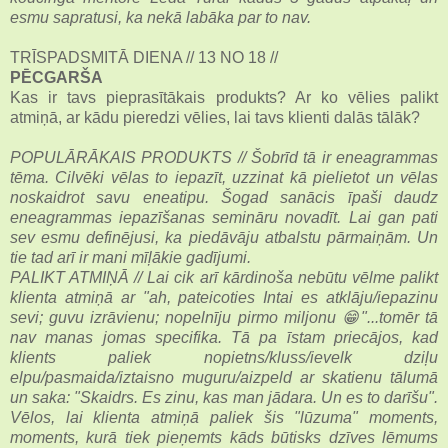
esmu sapratusi, ka nekā labāka par to nav.
TRĪSPADSMITĀ DIENA // 13 NO 18 //
PĒCGARŠA
Kas ir tavs pieprasītākais produkts? Ar ko vēlies palikt
atmiņā, ar kādu pieredzi vēlies, lai tavs klienti dalās tālāk?
POPULĀRĀKAIS PRODUKTS // Šobrīd tā ir eneagrammas
tēma. Cilvēki vēlas to iepazīt, uzzinat kā pielietot un vēlas
noskaidrot savu eneatipu. Šogad sanācis īpaši daudz
eneagrammas iepazīšanas semināru novadīt. Lai gan pati
sev esmu definējusi, ka piedāvāju atbalstu pārmaiņām. Un
tie tad arī ir mani mīļākie gadījumi.
PALIKT ATMIŅĀ // Lai cik arī kārdinoša nebūtu vēlme palikt
klienta atmiņā ar "ah, pateicoties Intai es atklāju/iepazinu
sevi; guvu izrāvienu; nopelnīju pirmo miljonu 😁"...tomēr tā
nav manas jomas specifika. Tā pa īstam priecājos, kad
klients paliek nopietns/kluss/ievelk dziļu
elpu/pasmaida/iztaisno muguru/aizpeld ar skatienu tālumā
un saka: "Skaidrs. Es zinu, kas man jādara. Un es to darīšu".
Vēlos, lai klienta atmiņā paliek šis "lūzuma" moments,
moments, kurā tiek pieņemts kāds būtisks dzīves lēmums