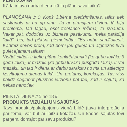
PLĀNOŠANA
Kāda ir tava darba diena, kā tu plāno savu laiku?
PLĀNOŠANA // ;) Kopš 3.bērna piedzimšanas, laiks tiek
saskaņots ar un ap viņu. Ja ar pirmajiem diviem tā bija
problēma, tad tagad, esot freelance režīmā, to izbaudu.
Vakar pat, dodoties uz biznesa pasākumu, meita parādīja
"attā", bet, tad pēkšņi piemetināja: "Es gribu samīļoties!".
Kādreiz devos prom, kad bērni jau gulēja un atgriezos tuvu
gulēt ejamam laikam.
Visādi citādi- ir lielie plāna konkrētI punkti (ko gribu tuvāko 3
gadu laikā), ir mazāki (ko gribu tuvākā pusgada laikā), ir vēl
mazāki...un tad ir diena ar darbu sarakstu no rīta un attiecīgo
izsvītrojumu dienas laikā. Un, protams, korekcijas. Tas viss
palīdz saglabāt plūsmas virzienu pat tad, kad ir sajūta, ka
nekas nenotiek.
PIEKTĀ DIENA // 5 no 18 //
PRODUKTS VIZUĀLI UN SAJŪTĀS
Tavs produkts/pakalpojums vienā bildē (tava interpretācija
par tēmu, var būt arī bilžu kolāža). Un kādas sajūtas tevi
pārņem, domājot par savu produktu?