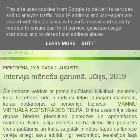
This site uses cookies from Google to deliver its services
Es mainos
and to analyze traffic. Your IP address and user-agent are
shared with Google along with performance and security
metrics to ensure quality of service, generate usage
Es mainos pati un atbalstu pārmaiņas citos. Koučings.
statistics, and to detect and address abuse.
Transformācijas spēle. Eneagramma. Meditācijas.
LEARN MORE
GOT IT
▼
PIEKTDIENA, 2019. GADA 2. AUGUSTS
Intervija mēneša garumā. Jūlijs, 2019
Šis ieraksts veidots ar pateicību Diānai Ņikitinai- meitenei,
kura Facebook vidē ir radījusi
telpu jaunajām mammām
,
kuras nodarbojas ar personīgo biznesu-
MAMMU
VIRTUĀLĀ KOPSTRĀDES TELPA
. Diāna uzaicināja visas
grupas biedres piedalīties pieredzes un apņemšanās
maratonā. Katru jūlija mēneša darba dienu tika publicēts
viens jautājums un katra augstāk minētas lapas dalībniece
varēja sniegt savu atbildi. Ilgi nedomājot, iesaistījos šajā