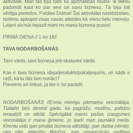
aktivitātē. Man tas bija tāds kā apzinātības rituāls- ik dienu
padomāt kaut ko par sevi un savu biznesu. Tā bija ļoti
vērtīga pieredze. Paldies Diānai! Šai aktivitātei noslēdzoties,
nolēmu apkopot visas savas atbildes kā vienu lielu interviju.
Laipni aicināi iepazīt mani no mana biznesa puses!
PIRMĀ DIENA // 1 no 18//
TAVA NODARBOŠANĀS
Tavs vārds, tavs biznesa jeb skatuves vārds.
Kas ir tava biznesa ideja/produkts/pakalpojums, un kāds ir
ceļš, kā tu līdz tam nonāci?
Pievieno arī linkus, ja tev ir, ko parādīt.
NODARBOŠANĀS //Esmu mierīgu pārmaiņu veicinātāja.
Tūdaliņ būs desmit gadu, ka pagrūžu, mudinu, palīdzu
ieraudzīt un atklāt. Spēcīgākā manis pašas izaugsmes
veicinātāja ir mana ģimene, jo īpaši man jaunākā meita.
Klientu vidū gan privātā biznesa attīstītāji, gan darba ņēmēji,
gan pāri attiecību līkločos, gan organizāciju vadības