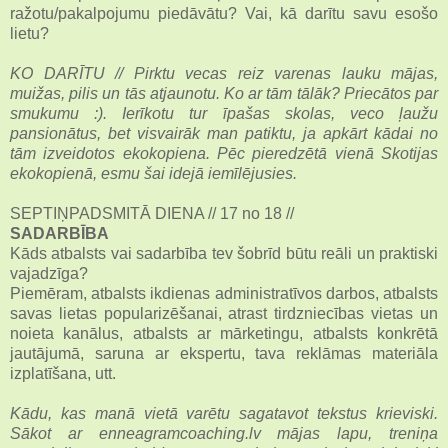
ražotu/pakalpojumu piedāvātu? Vai, kā darītu savu esošo
lietu?
KO DARĪTU // Pirktu vecas reiz varenas lauku mājas,
muižas, pilis un tās atjaunotu. Ko ar tām tālāk? Priecātos par
smukumu :). Ierīkotu tur īpašas skolas, veco ļaužu
pansionātus, bet visvairāk man patiktu, ja apkārt kādai no
tām izveidotos ekokopiena. Pēc pieredzētā vienā Skotijas
ekokopienā, esmu šai idejā iemīlējusies.
SEPTIŅPADSMITĀ DIENA // 17 no 18 //
SADARBĪBA
Kāds atbalsts vai sadarbība tev šobrīd būtu reāli un praktiski
vajadzīga?
Piemēram, atbalsts ikdienas administratīvos darbos, atbalsts
savas lietas popularizēšanai, atrast tirdzniecības vietas un
noieta kanālus, atbalsts ar mārketingu, atbalsts konkrētā
jautājumā, saruna ar ekspertu, tava reklāmas materiāla
izplatīšana, utt.
Kādu, kas manā vietā varētu sagatavot tekstus krieviski.
Sākot ar enneagramcoaching.lv mājas lapu, treniņa