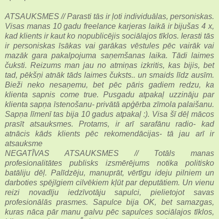
ATSAUKSMES // Parasti tās ir ļoti individuālas, personiskas.
Visas manas 10 gadu freelance karjeras laikā ir bijušas 4 x,
kad klients ir kaut ko nopublicējis sociālajos tīklos. Ierasti tās
ir personiskas īsākas vai garākas vēstules pēc vairāk vai
mazāk gara pakalpojuma saņemšanas laika. Tādi laimes
čuksti. Reizums man jau no atmiņas izkritis, kas bijis, bet
tad, pēkšņi atnāk tāds laimes čuksts.. un smaids līdz ausīm.
Bieži neko nesaņemu, bet pēc pāris gadiem redzu, ka
klienta sapnis come true. Pusgadu atpakaļ uzzināju par
klienta sapņa īstenošanu- privātā apģērba zīmola palaišanu.
Sapņa līmenī tas bija 10 gadus atpakaļ :). Visa šī dēļ mācos
prasīt atsauksmes. Protams, ir arī sarafānu radio- kad
atnācis kāds klients pēc rekomendācijas- tā jau arī ir
atsauksme
NEGATĪVAS ATSAUKSMES // Totāls manas
profesionalitātes publisks izsmērējums notika politisko
batāliju dēļ. Palīdzēju, manuprāt, vērtīgu ideju pilniem un
darboties spējīgiem cilvēkiem kļūt par deputātiem. Un vienu
reizi novadīju iedzīvotāju sapulci, pielietojot savas
profesionālās prasmes. Sapulce bija OK, bet samazgas,
kuras nāca pār manu galvu pēc sapulces sociālajos tīklos,