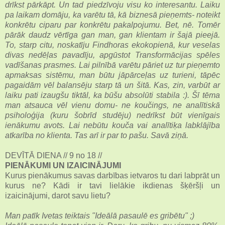
drīkst pārkāpt. Un tad piedzīvoju visu ko interesantu. Laiku
pa laikam domāju, ka varētu tā, kā biznesā pieņemts- noteikt
konkrētu ciparu par konkrētu pakalpojumu. Bet, nē. Tomēr
pārāk daudz vērtīga gan man, gan klientam ir šajā pieejā.
To, starp citu, noskatīju Findhoras ekokopienā, kur veselas
divas nedēļas pavadīju, apgūstot Transformācijas spēles
vadīšanas prasmes. Lai pilnībā varētu pāriet uz tur pieņemto
apmaksas sistēmu, man būtu jāpārceļas uz turieni, tāpēc
pagaidām vēl balansēju starp tā un šitā. Kas, zin, varbūt ar
laiku pati izaugšu tiktāl, ka būšu absolūti stabila :). Šī tēma
man atsauca vēl vienu domu- ne koučings, ne analītiskā
psiholoģija (kuru šobrīd studēju) nedrīkst būt vienīgais
ienākumu avots. Lai nebūtu kouča vai analītiķa labklājība
atkarība no klienta. Tas arī ir par to pašu. Savā ziņā.
DEVĪTĀ DIENA // 9 no 18 //
PIENĀKUMI UN IZAICINĀJUMI
Kurus pienākumus savas darbības ietvaros tu dari labprāt un
kurus ne? Kādi ir tavi lielākie ikdienas šķēršļi un
izaicinājumi, darot savu lietu?
Man patīk Ivetas teiktais "Ideālā pasaulē es gribētu" ;)