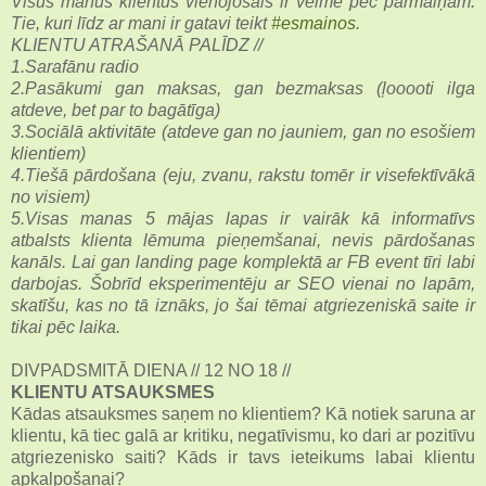
Visus manus klientus vienojošais ir vēlme pēc pārmaiņām.
Tie, kuri līdz ar mani ir gatavi teikt
#esmainos
.
KLIENTU ATRAŠANĀ PALĪDZ //
1.Sarafānu radio
2.Pasākumi gan maksas, gan bezmaksas (ļooooti ilga
atdeve, bet par to bagātīga)
3.Sociālā aktivitāte (atdeve gan no jauniem, gan no esošiem
klientiem)
4.Tiešā pārdošana (eju, zvanu, rakstu tomēr ir visefektīvākā
no visiem)
5.Visas manas 5 mājas lapas ir vairāk kā informatīvs
atbalsts klienta lēmuma pieņemšanai, nevis pārdošanas
kanāls. Lai gan landing page komplektā ar FB event tīri labi
darbojas. Šobrīd eksperimentēju ar SEO vienai no lapām,
skatīšu, kas no tā iznāks, jo šai tēmai atgriezeniskā saite ir
tikai pēc laika.
DIVPADSMITĀ DIENA // 12 NO 18 //
KLIENTU ATSAUKSMES
Kādas atsauksmes saņem no klientiem? Kā notiek saruna ar
klientu, kā tiec galā ar kritiku, negatīvismu, ko dari ar pozitīvu
atgriezenisko saiti? Kāds ir tavs ieteikums labai klientu
apkalpošanai?