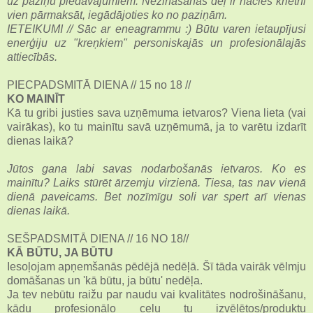
uz paziņu piedāvajumiem. Nezināšanās dēļ ir nācies krietni
vien pārmaksāt, iegādājoties ko no paziņām.
IETEIKUMI // Sāc ar eneagrammu :) Būtu varen ietaupījusi
enerģiju uz "kreņkiem" personiskajās un profesionālajās
attiecībās.
PIECPADSMITĀ DIENA // 15 no 18 //
KO MAINĪT
Kā tu gribi justies sava uzņēmuma ietvaros? Viena lieta (vai
vairākas), ko tu mainītu savā uzņēmumā, ja to varētu izdarīt
dienas laikā?
Jūtos gana labi savas nodarbošanās ietvaros. Ko es
mainītu? Laiks stūrēt ārzemju virzienā. Tiesa, tas nav vienā
dienā paveicams. Bet nozīmīgu soli var spert arī vienas
dienas laikā.
SEŠPADSMITĀ DIENA // 16 NO 18//
KĀ BŪTU, JA BŪTU
Iesoļojam apņemšanās pēdējā nedēļā. Šī tāda vairāk vēlmju
domāšanas un 'kā būtu, ja būtu' nedēļa.
Ja tev nebūtu raižu par naudu vai kvalitātes nodrošināšanu,
kādu profesionālo ceļu tu izvēlētos/produktu