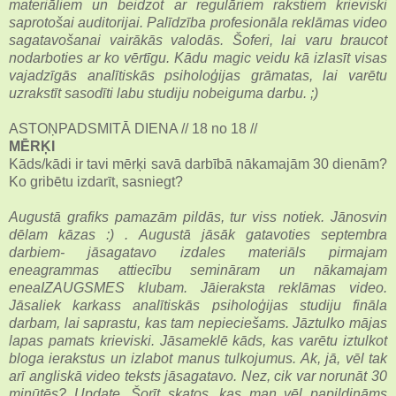
materiāliem un beidzot ar regulāriem rakstiem krieviski
saprotošai auditorijai. Palīdzība profesionāla reklāmas video
sagatavošanai vairākās valodās. Šoferi, lai varu braucot
nodarboties ar ko vērtīgu. Kādu magic veidu kā izlasīt visas
vajadzīgās analītiskās psiholoģijas grāmatas, lai varētu
uzrakstīt sasodīti labu studiju nobeiguma darbu. ;)
ASTOŅPADSMITĀ DIENA // 18 no 18 //
MĒRĶI
Kāds/kādi ir tavi mērķi savā darbībā nākamajām 30 dienām?
Ko gribētu izdarīt, sasniegt?
Augustā grafiks pamazām pildās, tur viss notiek. Jānosvin
dēlam kāzas :) . Augustā jāsāk gatavoties septembra
darbiem- jāsagatavo izdales materiāls pirmajam
eneagrammas attiecību semināram un nākamajam
eneaIZAUGSMES klubam. Jāieraksta reklāmas video.
Jāsaliek karkass analītiskās psiholoģijas studiju fināla
darbam, lai saprastu, kas tam nepieciešams. Jāztulko mājas
lapas pamats krieviski. Jāsameklē kāds, kas varētu iztulkot
bloga ierakstus un izlabot manus tulkojumus. Ak, jā, vēl tak
arī angliskā video teksts jāsagatavo. Nez, cik var norunāt 30
minūtēs? Update. Šorīt skatos, kas man vēl papildināms