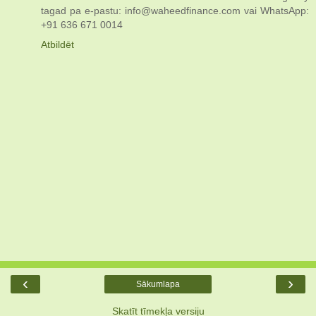
tagad pa e-pastu: info@waheedfinance.com vai WhatsApp:
+91 636 671 0014
Atbildēt
‹
›
Sākumlapa
Skatīt tīmekļa versiju