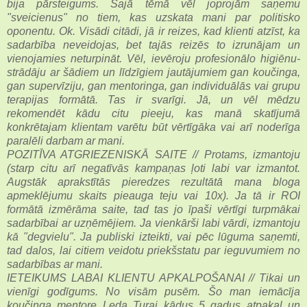
bija pārsteigums. Šajā tēmā vēl joprojām saņemu
"sveicienus" no tiem, kas uzskata mani par politisko
oponentu. Ok. Visādi citādi, jā ir reizes, kad klienti atzīst, ka
sadarbība neveidojas, bet tajās reizēs to izrunājam un
vienojamies neturpināt. Vēl, ievēroju profesionālo higiēnu-
strādāju ar šādiem un līdzīgiem jautājumiem gan koučinga,
gan supervīziju, gan mentoringa, gan individuālās vai grupu
terapijas formātā. Tas ir svarīgi. Jā, un vēl mēdzu
rekomendēt kādu citu pieeju, kas manā skatījumā
konkrētajam klientam varētu būt vērtīgāka vai arī noderīga
paralēli darbam ar mani.
POZITĪVA ATGRIEZENISKĀ SAITE // Protams, izmantoju
(starp citu arī negatīvās kampaņas ļoti labi var izmantot.
Augstāk aprakstītās pieredzes rezultātā mana bloga
apmeklējumu skaits pieauga teju vai 10x). Ja tā ir ROI
formātā izmērāma saite, tad tas jo īpaši vērtīgi turpmākai
sadarbībai ar uzņēmējiem. Ja vienkārši labi vārdi, izmantoju
kā "degvielu". Ja publiski izteikti, vai pēc lūguma saņemti,
tad dalos, lai citiem veidotu priekšstatu par ieguvumiem no
sadarbības ar mani.
IETEIKUMS LABAI KLIENTU APKALPOŠANAI // Tikai un
vienīgi godīgums. No visām pusēm. Šo man iemācīja
koučinga mentore Leda Turai kādus 5 gadus atpakaļ un