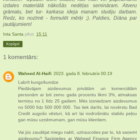
izdales materiālā nākošās nedēļas semināram. Atveru
grāmatu, bet tur- karkasa ideja manam studiju darbam.
Redz, ko nozīmē - formulēt mērķi ;). Paldies, Diāna par
jautājumiem!
Inta Santa
plkst.
15:11
Kopīgot
1 komentārs:
Waheed Al-Haifi
2023. gada 8. februāris 00:19
Labrīt kungs/kundze
Piedāvājam aizdevumus privātām un komerciālām
personām ar ļoti zemu gada procentu likmi 3%, atmaksas
termiņu no 1 līdz 25 gadiem. Mēs izsniedzam aizdevumus
no 5000 līdz 500 000 000. Tas tiek darīts, lai novērstu Bad
Credit augošo vēsturi, kā arī lai nodrošinātu stabilu peļņu
gan mūsu uzņēmumam, gan mūsu klientiem.
Vai jūs zaudējat miegu naktī, uztraucoties par to, kā saņemt
aizdevumu? Sazinieties ar Waheed Finance Firm Agency