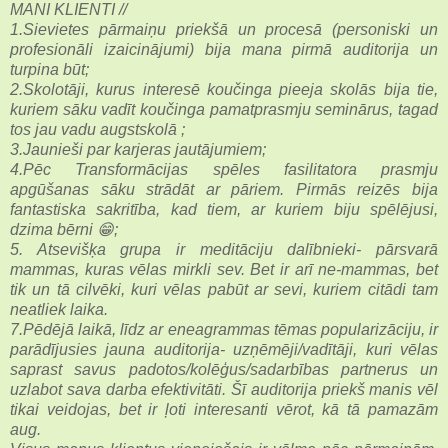
MANI KLIENTI //
1.Sievietes pārmaiņu priekšā un procesā (personiski un
profesionāli izaicinājumi) bija mana pirmā auditorija un
turpina būt;
2.Skolotāji, kurus interesē koučinga pieeja skolās bija tie,
kuriem sāku vadīt koučinga pamatprasmju seminārus, tagad
tos jau vadu augstskolā ;
3.Jaunieši par karjeras jautājumiem;
4.Pēc Transformācijas spēles fasilitatora prasmju
apgūšanas sāku strādāt ar pāriem. Pirmās reizēs bija
fantastiska sakritība, kad tiem, ar kuriem biju spēlējusi,
dzima bērni 😁;
5. Atsevišķa grupa ir meditāciju dalībnieki- pārsvarā
mammas, kuras vēlas mirkli sev. Bet ir arī ne-mammas, bet
tik un tā cilvēki, kuri vēlas pabūt ar sevi, kuriem citādi tam
neatliek laika.
7.Pēdējā laikā, līdz ar eneagrammas tēmas popularizāciju, ir
parādījusies jauna auditorija- uzņēmēji/vadītāji, kuri vēlas
saprast savus padotos/kolēģus/sadarbības partnerus un
uzlabot sava darba efektivitāti. Šī auditorija priekš manis vēl
tikai veidojas, bet ir ļoti interesanti vērot, kā tā pamazām
aug.