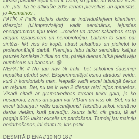
Ideālā pasaule tepat vien ir. Daru, ko gribu, nu vismaz 80%.
Un, jūtu, ka tie atlikušie 20% lēnām pievelkas un apgūstas,
jo
#esmainos
.
PATĪK // Patīk dziļais darbs ar individuālajiem klientiem,
džezojot (t.i.improvizējot) vadīt seminārus, iejusties
eneagrammas tipu tēlos ...meklēt un atrast sakarības starp
ārējām izpausmēm un neirobioloģiju. Laikam to sauc par
sintēzi- likt visu ko kopā, atrast sakarības un pielietot to
profesionālajā darbā. Piem.jau labu laiku semināru kafijas
pauzēs konfekte ir tikai no rīta, pārējā dienas laikā piedāvāju
bumbierus un banānus. 😁
NEPATĪK // Nu jau nav tik traki, bet sākotnēji šausmīgi
nepatika pārdot sevi. Eksperimentējot esmu atradusi veidu,
kurš ir komfortabls man. Nepatīk vadīt excel tabuliņā čekus
un rēķinus. Bet, nu tas ir vien 2 dienas reizi trijos mēnešos.
Visādi citādi ar grāmatvedības tēmām tieku galā, ja ko
nesaprotu, zvans draugam vai VIDam un viss ok. Bet, nu tā
excel tabuliņa ir reāls izaicinājums! Taisnību sakot, vienā no
darba vietām, kurā pavadīju, kauns teikt, cik gadu, tā arī
pagāja 80% laika: excelis un pārdošana. Tamdēļ jau mainīju
nodarbošanos, lai darītu to, kas patīk.
DESMITĀ DIENA // 10 NO 18 //