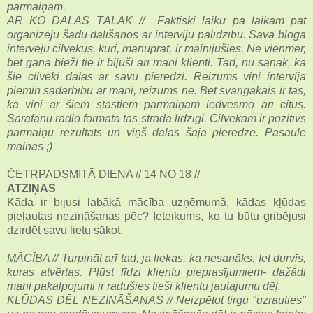
pārmaiņām.
AR KO DALĀS TĀLĀK // Faktiski laiku pa laikam pat
organizēju šādu dalīšanos ar interviju palīdzību. Savā blogā
intervēju cilvēkus, kuri, manuprāt, ir mainījušies. Ne vienmēr,
bet gana bieži tie ir bijuši arī mani klienti. Tad, nu sanāk, ka
šie cilvēki dalās ar savu pieredzi. Reizums viņi intervijā
piemin sadarbību ar mani, reizums nē. Bet svarīgākais ir tas,
ka viņi ar šiem stāstiem pārmaiņām iedvesmo arī citus.
Sarafānu radio formātā tas strādā līdzīgi. Cilvēkam ir pozitīvs
pārmaiņu rezultāts un viņš dalās šajā pieredzē. Pasaule
mainās ;)
ČETRPADSMITĀ DIENA // 14 NO 18 //
ATZIŅAS
Kāda ir bijusi labākā mācība uzņēmumā, kādas kļūdas
pieļautas nezināšanas pēc? Ieteikums, ko tu būtu gribējusi
dzirdēt savu lietu sākot.
MĀCĪBA // Turpināt arī tad, ja liekas, ka nesanāks. Iet durvīs,
kuras atvērtas. Plūst līdzi klientu pieprasījumiem- dažādi
mani pakalpojumi ir radušies tieši klientu jautajumu dēļ.
KĻŪDAS DĒĻ NEZINĀŠANAS // Neizpētot tirgu "uzrauties"