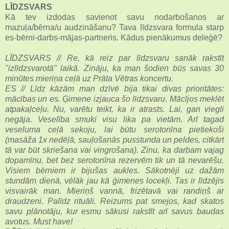
LĪDZSVARS
Kā tev izdodas savienot savu nodarbošanos ar
mazuļa/bērna/u audzināšanu? Tava līdzsvara formula starp
es-bērni-darbs-mājas-partneris. Kādus pienākumus deleģē?
LĪDZSVARS // Re, kā reiz par līdzsvaru sanāk rakstīt
"izlīdzsvarotā" laikā. Zināju, ka man šodien būs savas 30
minūtes mieriņa ceļā uz Prāta Vētras koncertu.
ES // Līdz kāzām man dzīvē bija tikai divas prioritātes:
mācības un es. Ģimene izjauca šo līdzsvaru. Mācījos meklēt
atpakaļceļu. Nu, varētu teikt, ka ir atrasts. Lai, gan viegli
negāja. Veselība smuki visu lika pa vietām. Arī tagad
veseluma ceļā sekoju, lai būtu serotonīna pietiekoši
(masāža 1x nedēļā, sauļošanās pusstunda un peldes, citkārt
tā var būt skriešana vai vingrošana). Zinu, ka darbam vajag
dopamīnu, bet bez serotonīna rezervēm tik un tā nevarēšu.
Visiem bērniem ir bijušas aukles. Sākotnēji uz dažām
stundām dienā, vēlāk jau kā ģimenes locekļi. Tas ir līdzējis
visvairāk man. Mieriņš vannā, frizētavā vai randiņš ar
draudzeni. Palīdz rituāli. Reizums pat smejos, kad skatos
savu plānotāju, kur esmu sākusi rakstīt arī savus baudas
avotus. Must have!