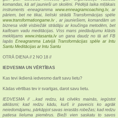
komandas, kā arī jaunieši un skolēni. Pēdējā laika mīļākais
instruments -eneagramma
www.enneagramcoaching.lv
, ar
pāriem, bet ne tikai, lieliski strādā Transformācijas spēle
www.transformationgame.lv
, ar jauniešiem, komandām un
biznesa vidē visbiežāk strādāju ar koučinga metodēm, bet
kaifiņam vadu meditācijas. Viss mans piedāvājumu klāsts
meklējams
www.intasanta.lv
un gana daudz no tā arī FB
lapās
Eneagramma Latvijā
Transformācijas spēle ar Intu
Santu
Meditācijas ar Intu Santu
OTRĀ DIENA // 2 NO 18 //
IEDVESMA UN VĒRTĪBAS
Kas tevi ikdienā iedvesmo darīt savu lietu?
Kādas vērtības tev ir svarīgas, darot savu lietu.
IEDVESMA // ...kad redzu, kā cilvēks mainās, iegūstot
atklāsmi; kad redzu kādu, kurš ir paveicis ko agrāk
neiedomājamu, pārkāpjot savas ierastās robežas; kad redzu
patiesa lieluma piemērus. Bieži vien saskatu to savos