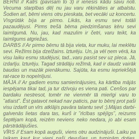
BĒRNI // Katrs (pavisam to 3) ir ienesis kādu savu noti.
Vecuma starpības dēļ nu jau varu rēķināties ar atbalstu.
Šodien arī, bērni viens otru pieskata, bet vecāki uz koncertu.
Visgrūtāk bija ar pirmo. Likās, ka esmu sevi totāli
pazaudējusi. Pirms trešā bērna piedzimšanas ķēru sevi
laimīgumā. Nu, jau, kad mazulim ir četri, varu teikt, ka
laimīgums atgriežas.
DARBS // Ar pirmo bērnu tā bija vieta, kur muku, lai meklētu
sevi. Režīms bija dzelžains. Izturēju. Un, ja vēl ņem vērā, ka
visu laiku esmu studējusi, tad...varu pasist sev uz pleca. Jā,
izdarīju. Izturēju. Tagad strādāju režīmā, kad ir daudz vairāk
baudas un mazāk pienākumu. Sajūta, ka esmu iepriekšējā
rat-race to nopelnījusi.
MĀJA // Ar gadiem esmu samierinājusies, ka kārtība mājās
iespējama tikai tad, ja tur dzīvoju es viena pati. Cenšos par
bardaku nestresot, tomēr ne vienmēr tā mierīgi varu to
"atlaist". Ēst gatavot nekad nav paticis, par to bērnj prot paši
visu izdarīt un vīrs atklājis pavāra talantu sevī :).Mājas darbi-
galvenās lietas dara tas, kurš ir "rīcības spējīgs", reizums
šeptējam kopā, reizēm neviens neko nedara, jo abi esam
pārstrādājušies.
VĪRS // Esam kopā auguši, viens otru audzinājuši. Laiku pa
laikam kaut kur vieni paši devušies un turpinām doties.