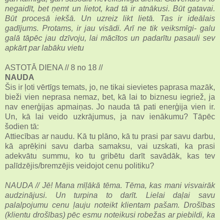
negaidīt, bet ņemt un lietot, kad tā ir atnākusi. Būt gatavai.
Būt procesā iekšā. Un uzreiz likt lietā. Tas ir ideālais
gadījums. Protams, ir jau visādi. Arī ne tik veiksmīgi- galu
galā tāpēc jau dzīvoju, lai mācītos un padarītu pasauli sev
apkārt par labāku vietu
ASTOTĀ DIENA // 8 no 18 //
NAUDA
Šis ir ļoti vērtīgs temats, jo, ne tikai sievietes paprasa mazāk,
bieži vien neprasa nemaz, bet, kā lai to biznesu iegriež, ja
nav enerģijas apmaiņas. Jo nauda tā pati enerģija vien ir.
Un, kā lai veido uzkrājumus, ja nav ienākumu? Tāpēc
šodien tā:
Attiecības ar naudu. Kā tu plāno, kā tu prasi par savu darbu,
kā aprēķini savu darba samaksu, vai uzskati, ka prasi
adekvātu summu, ko tu gribētu darīt savādāk, kas tev
palīdzējis/bremzējis veidojot cenu politiku?
NAUDA // Jē! Mana mīļākā tēma. Tēma, kas mani visvairāk
audzinājusi. Un turpina to darīt. Lielai daļai savu
palalpojumu cenu ļauju noteikt klientam pašam. Drošības
(klientu drošības) pēc esmu noteikusi robežas ar piebildi, ka