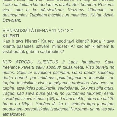
Laiku pa laikam kur dodamies divatā. Bez bērniem. Reizums
viens otru ar ko pārsteidzam. Reizums kļūdamies un
dusmojamies. Turpinām mācīties un mainīties . Kā jau dzīvē.
Dzīvojam.
VIENPADSMITĀ DIENA // 11 NO 18 //
KLIENTI
Kas ir tavs klients? Kā tevi atrod tavi klienti? Kāda ir tava
klienta pasaules uztvere, mindset? Ar kādiem klientiem tu
vislabprātāk gribētu sadarboties?
KUR ATRODU KLIENTUS // Labs jautājums. Savu
freelance karjeru sāku absolūti tukšā vietā. Visu būvēju no
nulles. Sāku ar tuvākiem paziņām. Gana daudz sākotnēji
darīju barterī- par reklāmas pakalpojumiem. Iesaistījos un
turpinu iesaistīties visos iespējamos projektos. Atsaucos un
turpinu atsaukties publikāciju veidošanai. Sākums bija grūts.
Tagad, kad savā pusē (esmu no Kurzemes laukiem) esmu
izveidojusi savu zīmolu (😁), tad mani meklē, atrod un pat 2h
brauc no Rīgas. Sanāca tā, ka es veidoju tirgu jaunajam
produktam- personiskajai izaugsmei Kurzemē- un nu tas sāk
atmaksāties.