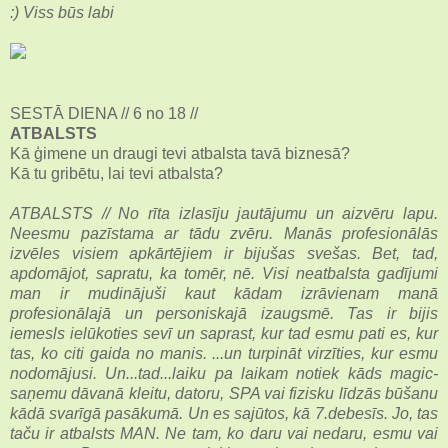
:) Viss būs labi
SESTĀ DIENA // 6 no 18 //
ATBALSTS
Kā ģimene un draugi tevi atbalsta tavā biznesā?
Kā tu gribētu, lai tevi atbalsta?
ATBALSTS // No rīta izlasīju jautājumu un aizvēru lapu.
Neesmu pazīstama ar tādu zvēru. Manās profesionālās
izvēles visiem apkārtējiem ir bijušas svešas. Bet, tad,
apdomājot, sapratu, ka tomēr, nē. Visi neatbalsta gadījumi
man ir mudinājuši kaut kādam izrāvienam manā
profesionālajā un personiskajā izaugsmē. Tas ir bijis
iemesls ielūkoties sevī un saprast, kur tad esmu pati es, kur
tas, ko citi gaida no manis. ...un turpināt virzīties, kur esmu
nodomājusi. Un...tad...laiku pa laikam notiek kāds magic-
saņemu dāvanā kleitu, datoru, SPA vai fizisku līdzās būšanu
kādā svarīgā pasākumā. Un es sajūtos, kā 7.debesīs. Jo, tas
taču ir atbalsts MAN. Ne tam, ko daru vai nedaru, esmu vai