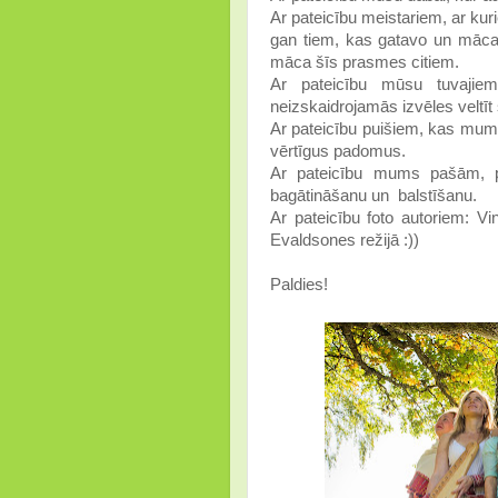
Ar pateicību meistariem, ar ku
gan tiem, kas gatavo un māca 
māca šīs prasmes citiem.
Ar pateicību mūsu tuvajie
neizskaidrojamās izvēles veltī
Ar pateicību puišiem, kas mum
vērtīgus padomus.
Ar pateicību mums pašām, p
bagātināšanu un balstīšanu.
Ar pateicību foto autoriem: 
Evaldsones režijā :))
Paldies!