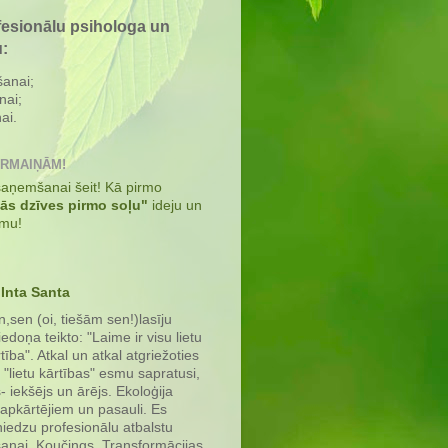
fesionālu psihologa un
u:
šanai;
nai;
ai.
ĀRMAIŅĀM!
 saņemšanai šeit! Kā pirmo
kās dzīves pirmo soļu"
ideju un
umu!
Inta Santa
,sen (oi, tiešām sen!)lasīju
iedoņa teikto: "Laime ir visu lietu
tība". Atkal un atkal atgriežoties
 "lietu kārtības" esmu sapratusi,
s- iekšējs un ārējs. Ekoloģija
 apkārtējiem un pasauli. Es
iedzu profesionālu atbalstu
anai. Koučings, Transformācijas