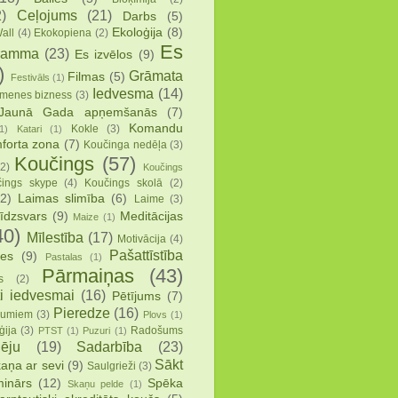
)
Ceļojums
(21)
Darbs
(5)
Ekoloģija
(8)
all
(4)
Ekokopiena
(2)
Es
ramma
(23)
Es izvēlos
(9)
)
Grāmata
Filmas
(5)
Festivāls
(1)
Iedvesma
(14)
menes bizness
(3)
Jaunā Gada apņemšanās
(7)
Komandu
Kokle
(3)
1)
Katari
(1)
forta zona
(7)
Koučinga nedēļa
(3)
Koučings
(57)
(2)
Koučings
ings skype
(4)
Koučings skolā
(2)
2)
Laimas slimība
(6)
Laime
(3)
īdzsvars
(9)
Meditācijas
Maize
(1)
40)
Mīlestība
(17)
Motivācija
(4)
Pašattīstība
ies
(9)
Pastalas
(1)
Pārmaiņas
(43)
s
(2)
i iedvesmai
(16)
Pētījums
(7)
Pieredze
(16)
mumiem
(3)
Plovs
(1)
ģija
(3)
Radošums
PTST
(1)
Puzuri
(1)
ēju
(19)
Sadarbība
(23)
Sākt
aņa ar sevi
(9)
Saulgrieži
(3)
inārs
(12)
Spēka
Skaņu pelde
(1)