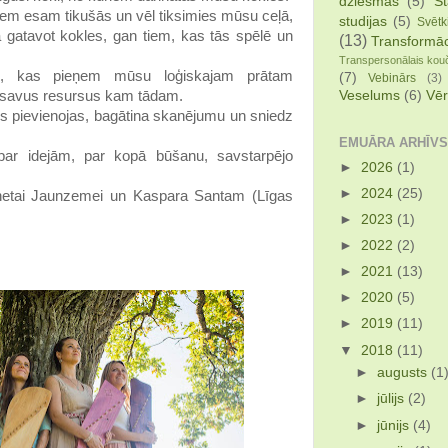
dziesmas
(5)
St
riem esam tikušās un vēl tiksimies mūsu ceļā,
studijas
(5)
Svētk
gatavot kokles, gan tiem, kas tās spēlē un
(13)
Transformāc
Transpersonālais kou
m, kas pieņem mūsu loģiskajam prātam
(7)
Vebinārs
(3)
Veselums
(6)
Vēr
t savus resursus kam tādam.
s pievienojas, bagātina skanējumu un sniedz
EMUĀRA ARHĪVS
ar idejām, par kopā būšanu, savstarpējo
►
2026
(1)
►
2024
(25)
Vinetai Jaunzemei un Kaspara Santam (Līgas
►
2023
(1)
►
2022
(2)
►
2021
(13)
►
2020
(5)
►
2019
(11)
▼
2018
(11)
►
augusts
(1
►
jūlijs
(2)
►
jūnijs
(4)