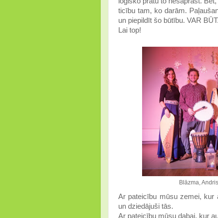
loģisko prātu to nesaprast. Bet,
ticību tam, ko darām. Paļauša
un piepildīt šo būtību. VAR BŪT
Lai top!
Blāzma, Andris,
Ar pateicību mūsu zemei, kur 
un dziedājuši tās.
Ar pateicību mūsu dabai, kur a