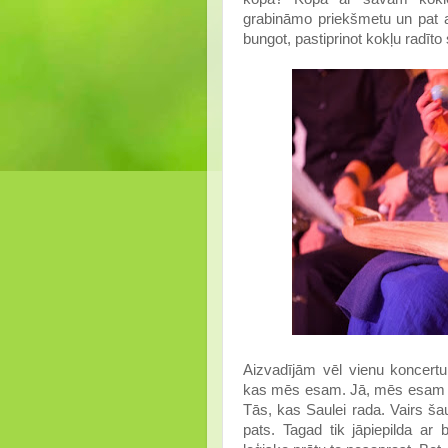
grabināmo priekšmetu un pat ar
bungot, pastiprinot kokļu radī
Aizvadījām vēl vienu koncert
kas mēs esam. Jā, mēs esam t
Tās, kas Saulei rada. Vairs š
pats. Tagad tik jāpiepilda ar 