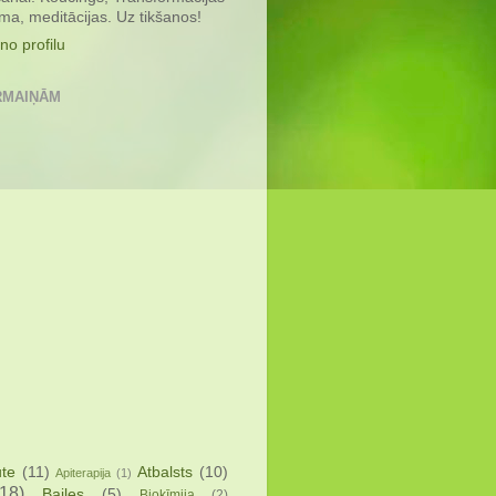
a, meditācijas. Uz tikšanos!
no profilu
RMAIŅĀM
ute
(11)
Atbalsts
(10)
Apiterapija
(1)
(18)
Bailes
(5)
Bioķīmija
(2)