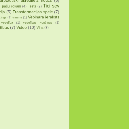
arptautiski akreditēts koučs
(5)
Tici sev
i pašu rokām
(4)
Tests
(2)
ija
(5)
Transformācijas spēle
(7)
Vebināra ieraksts
čings
(1)
trauma
(1)
veselība
(1)
veselības koučings
(1)
tības
(7)
Video
(10)
Vīns
(3)
)