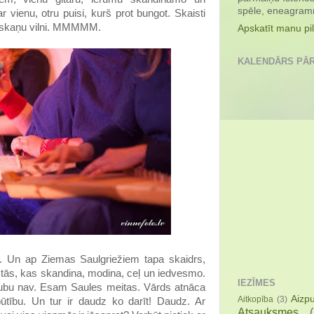
spēle, eneagramm
 vienu, otru puisi, kurš prot bungot. Skaisti
to skaņu vilni. MMMMM.
Apskatīt manu pil
KALENDĀRS PĀ
u. Un ap Ziemas Saulgriežiem tapa skaidrs,
ās, kas skandina, modina, ceļ un iedvesmo.
IEZĪMES
aubu nav. Esam Saules meitas. Vārds atnāca
Aizp
Aitkopība
(3)
būtību. Un tur ir daudz ko darīt! Daudz. Ar
Atsauksmes