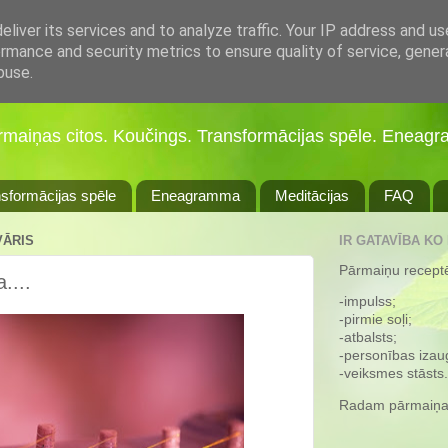
liver its services and to analyze traffic. Your IP address and u
rmance and security metrics to ensure quality of service, gene
buse.
ārmaiņas citos. Koučings. Transformācijas spēle. Eneagr
sformācijas spēle
Eneagramma
Meditācijas
FAQ
VĀRIS
IR GATAVĪBA KO
Pārmaiņu receptē 
....
-impulss;
-pirmie soļi;
-atbalsts;
-personības iza
-veiksmes stāsts.
Radam pārmaiņa