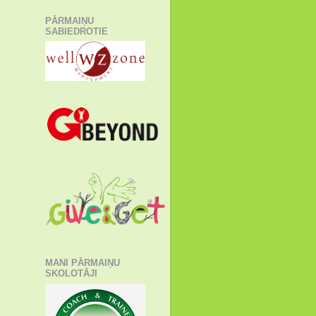
PĀRMAIŅU
SABIEDROTIE
MANI PĀRMAIŅU
SKOLOTĀJI