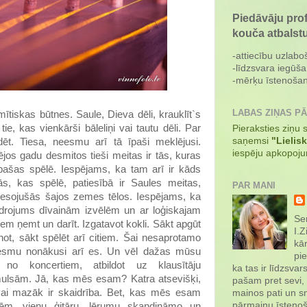
Piedāvāju pro
kouča atbalst
-attiecību uzlabo
-līdzsvara iegūša
-mērķu īstenošan
LABAS ZIŅAS P
tiskas būtnes. Saule, Dieva dēli, krauklīt`s
tie, kas vienkārši bāleliņi vai tautu dēli. Par
Pieraksties ziņu
saņemsi
"Lielis
ēt. Tiesa, neesmu arī tā īpaši meklējusi.
iespēju apkopoj
jos gadu desmitos tieši meitas ir tās, kuras
ašas spēlē. Iespējams, ka tam arī ir kāds
s, kas spēlē, patiesībā ir Saules meitas,
PAR MANI
miesojušās šajos zemes tēlos. Iespējams, ka
aidrojums dīvainām izvēlēm un ar loģiskajam
Sen
 ņemt un darīt. Izgatavot kokli. Sākt apgūt
I.Z
anot, sākt spēlēt arī citiem. Šai nesaprotamo
kār
esmu nonākusi arī es. Un vēl dažas mūsu
pie
o koncertiem, atbildot uz klausītāju
ka tas ir līdzsvar
mulsām. Jā, kas mēs esam? Katra atsevišķi,
pašam pret sevi,
 vai mazāk ir skaidrība. Bet, kas mēs esam
mainos pati un sn
pārmaiņu īstenoš
m, vienu ģitāru, lērumu skandināmo un