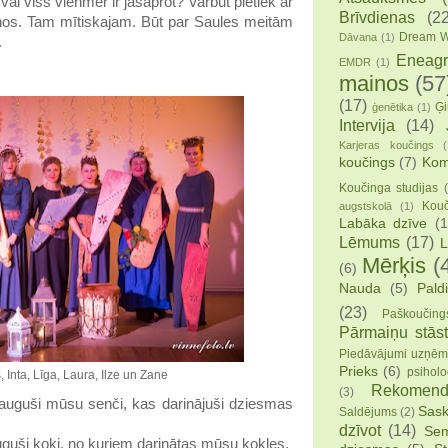
 vai viss vienmēr ir jāsaprot? Varbūt pietiek ar
Brīvdienas
(22
nos. Tam mītiskajam. Būt par Saules meitām
Dream W
Dāvana
(1)
.
Eneag
EMDR
(1)
mainos
(57
(17)
Ģi
ģenētika
(1)
Intervija
(14)
Karjeras koučings
(
koučings
(7)
Kom
Koučinga studijas
Kouč
augstskolā
(1)
Labāka dzīve
(1
Lēmums
(17)
L
Mērķis
(
(6)
Nauda
(5)
Pald
(23)
Paškoučing
Pārmaiņu stāst
Piedāvājumi uzņē
Prieks
(6)
psiholo
 Inta, Līga, Laura, Ilze un Zane
Rekomend
(3)
auguši mūsu senči, kas darinājuši dziesmas
Sask
Saldējums
(2)
dzīvot
(14)
Sem
uguši koki, no kuriem darinātas mūsu kokles.