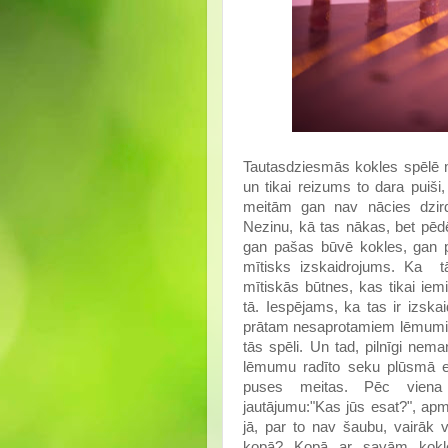
Tautasdziesmās kokles spēlē mī
un tikai reizums to dara puiši, 
meitām gan nav nācies dzird
Nezinu, kā tas nākas, bet pēdē
gan pašas būvē kokles, gan p
mītisks izskaidrojums. Ka tā
mītiskās būtnes, kas tikai ie
tā. Iespējams, ka tas ir izsk
prātam nesaprotamiem lēmumiem
tās spēli. Un tad, pilnīgi nem
lēmumu radīto seku plūsmā 
puses meitas. Pēc viena n
jautājumu:"Kas jūs esat?", ap
jā, par to nav šaubu, vairāk
kopā? Kopā ar savām koklē