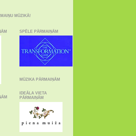
MAIŅU MŪZIKĀ!
ŅĀM
SPĒLE PĀRMAIŅĀM
MŪZIKA PĀRMAIŅĀM
IDEĀLA VIETA
ŅĀM
PĀRMAIŅĀM