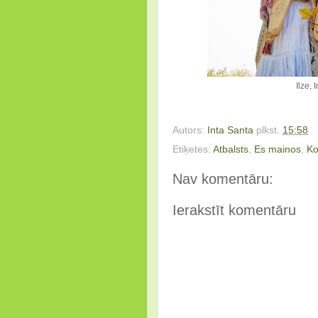
Ilze, 
Autors:
Inta Santa
plkst.
15:58
Etiķetes:
Atbalsts
,
Es mainos
,
Ko
Nav komentāru:
Ierakstīt komentāru