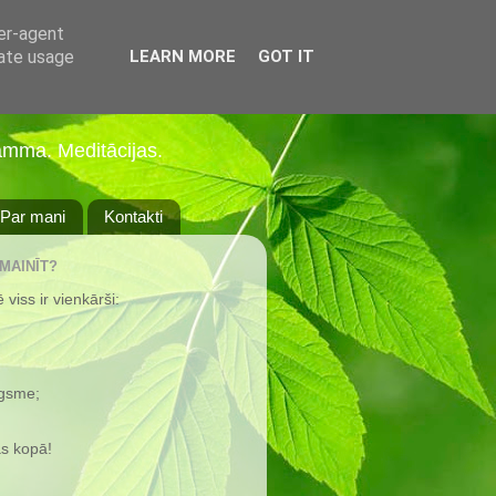
ser-agent
rate usage
LEARN MORE
GOT IT
amma. Meditācijas.
Par mani
Kontakti
 MAINĪT?
viss ir vienkārši:
ugsme;
s kopā!