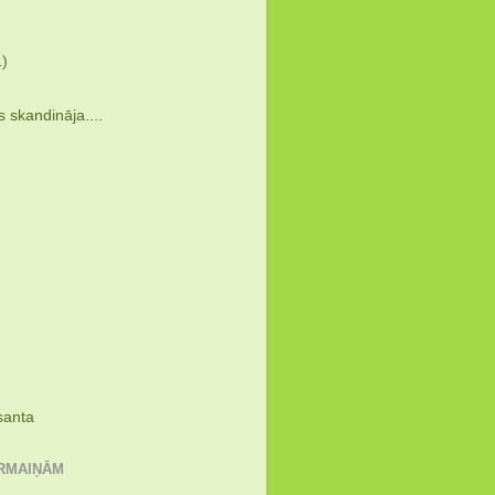
1)
)
 skandināja....
santa
ĀRMAIŅĀM