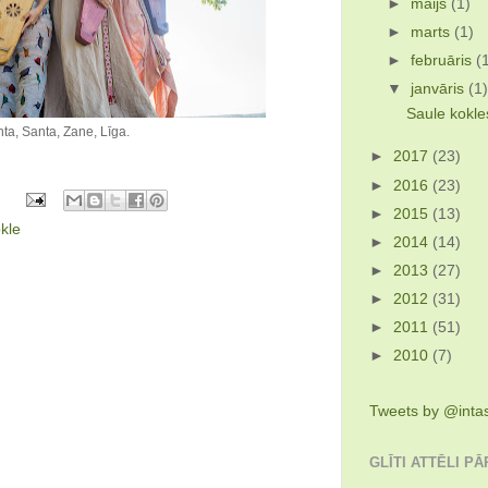
►
maijs
(1)
►
marts
(1)
►
februāris
(
▼
janvāris
(1
Saule kokles
Inta, Santa, Zane, Līga.
►
2017
(23)
►
2016
(23)
►
2015
(13)
kle
►
2014
(14)
►
2013
(27)
►
2012
(31)
►
2011
(51)
►
2010
(7)
Tweets by @inta
GLĪTI ATTĒLI P